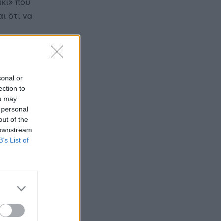
άκι» που
ι ότι να
 που είναι
η για να
sonal or
ection to
ou may
 personal
out of the
ορφωμένο»
 downstream
σια»;
B’s List of
ιαννακάκη,
γείου
 ζητήματος
τωσης, από