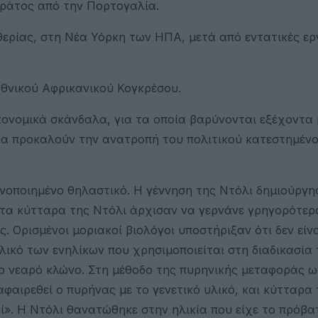
κράτος από την Πορτογαλία.
υθερίας, στη Νέα Υόρκη των ΗΠΑ, μετά από εντατικές ερ
Εθνικού Αφρικανικού Κογκρέσου.
ικονομικά σκάνδαλα, για τα οποία βαρύνονται εξέχοντα
ία προκαλούν την ανατροπή του πολιτικού κατεστημένο
ωνοποιημένο θηλαστικό. Η γέννηση της Ντόλι δημιούργ
 τα κύτταρα της Ντόλι άρχισαν να γερνάνε γρηγορότερα
. Ορισμένοι μοριακοί βιολόγοι υποστήριξαν ότι δεν είν
λικό των ενηλίκων που χρησιμοποιείται στη διαδικασία 
ο νεαρό κλώνο. Στη μέθοδο της πυρηνικής μεταφοράς 
φαιρεθεί ο πυρήνας με το γενετικό υλικό, και κύτταρα
ί». Η Ντόλι θανατώθηκε στην ηλικία που είχε το πρόβα