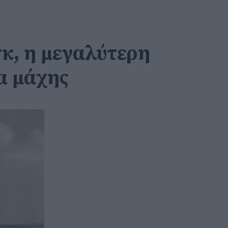
σκ, η μεγαλύτερη
α μάχης