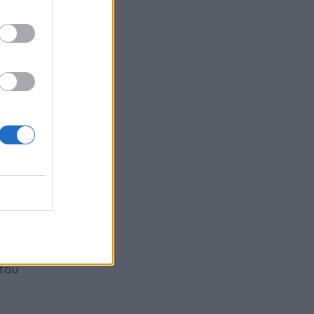
αρίσι.
στρέψουν
 την
κία ή
ί από την
του