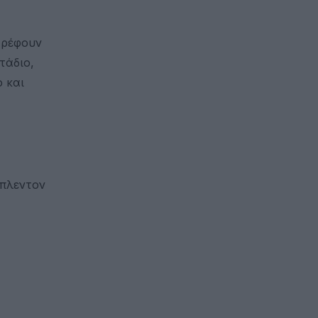
τρέφουν
τάδιο,
 και
μπλεντον