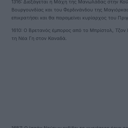
1316: Διεξάγεται η Μάχη της Μανωλάδας στην Κοί
Βουργουνδίας και του Φερδινάνδου της Μαγιόρκας
επικρατήσει και θα παραμείνει κυρίαρχος του Πρι
1610: Ο Βρετανός έμπορος από το Μπρίστολ, Τζον 
τη Νέα Γη στον Καναδά.
1687: Ο Ισαάκ Νεύτων εκδίδει το κυριότερο έργο 