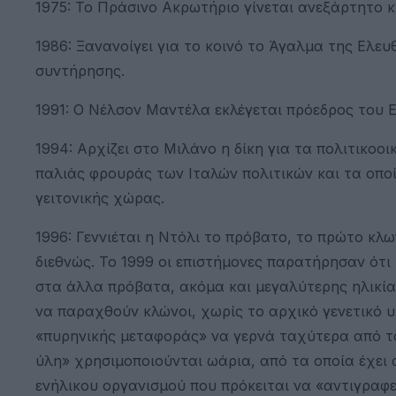
1975: To Πράσινο Ακρωτήριο γίνεται ανεξάρτητο 
1986: Ξανανοίγει για το κοινό το Άγαλμα της Ελε
συντήρησης.
1991: Ο Νέλσον Μαντέλα εκλέγεται πρόεδρος του 
1994: Αρχίζει στο Μιλάνο η δίκη για τα πολιτικοο
παλιάς φρουράς των Ιταλών πολιτικών και τα οπο
γειτονικής χώρας.
1996: Γεννιέται η Ντόλι το πρόβατο, το πρώτο κλ
διεθνώς. Το 1999 οι επιστήμονες παρατήρησαν ότι
στα άλλα πρόβατα, ακόμα και μεγαλύτερης ηλικίας
να παραχθούν κλώνοι, χωρίς το αρχικό γενετικό υ
«πυρηνικής μεταφοράς» να γερνά ταχύτερα από τ
ύλη» χρησιμοποιούνται ωάρια, από τα οποία έχει α
ενήλικου οργανισμού που πρόκειται να «αντιγραφε