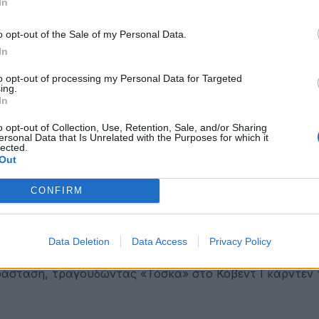
In
 πρώτο μαγιό μπικίνι σε υπαίθρια επίδειξη μόδας στο Π
o opt-out of the Sale of my Personal Data.
In
Σύστημα Υγείας της Μ. Βρετανίας.
to opt-out of processing my Personal Data for Targeted
ing.
ει σε όλους τους Εβραίους με νόμο το δικαίωμα να επι
In
o opt-out of Collection, Use, Retention, Sale, and/or Sharing
ersonal Data that Is Unrelated with the Purposes for which it
lected.
.
Out
ύση του Κυπριακού. Προβλέπει την ένωση της Κύπρου με
CONFIRM
(Παραχώρηση της Χερσονήσου της Καρπασίας στην Τουρ
χώρηση του Καστελόριζου στην Τουρκία). Θα απορριφθε
Data Deletion
Data Access
Privacy Policy
αράσταση, τραγουδώντας «Τόσκα» στο Κόβεντ Γκάρντεν 