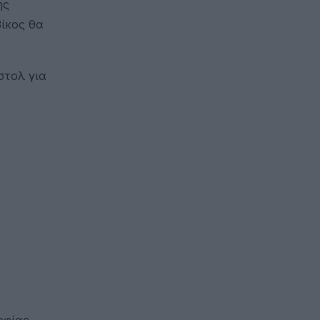
ης
ίκος θα
στολ για
οφίας,