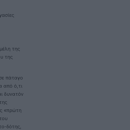
γασίες
 μέλη της
υ της
ησε πάταγο
 από ό,τι
αι δυνατόν
της
ως «πρώτη
 του
το-δότης,