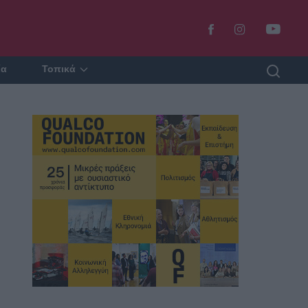
ία
Τοπικά