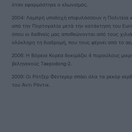
όταν εφαρμόστηκε ο κλωνισμός.
2004: Λαμπρή υποδοχή επιφυλάσσουν η Πολιτεία κα
από την Πορτογαλία μετά την κατάκτηση του Euro
όπου οι διεθνείς μας αποθεώνονται από τους χιλι
ολόκληρη τη διαδρομή, που τους φέρνει από το αε
2006: Η Βόρεια Κορέα δοκιμάζει 4 πυραύλους μικρ
βεληνεκούς Taepodong-2.
2009: Οι Ρότζερ Φέντερερ σπάει όλα τα ρεκόρ κερ
του Άντι Ρόντικ.