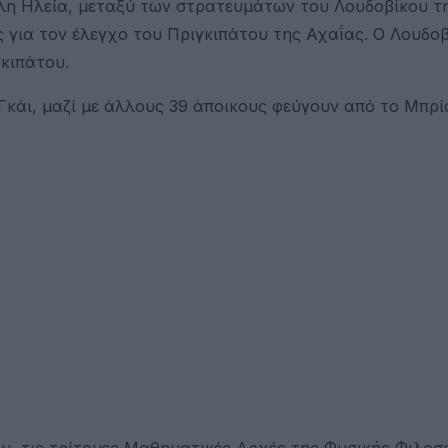
λη Ηλεία, μεταξύ των στρατευμάτων του Λουδοβίκου τ
 για τον έλεγχο του Πριγκιπάτου της Αχαΐας. Ο Λουδοβ
γκιπάτου.
Γκάι, μαζί με άλλους 39 άποικους φεύγουν από το Μπρί
του, τις τρίτομες Μαθηματικές Αρχές της Φυσικής Φιλοσ