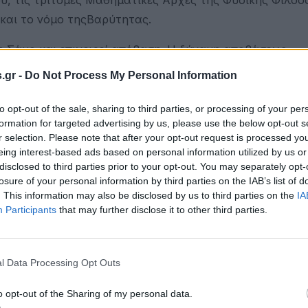
και το νόμο τηςΒαρύτητας.
η Σάμο και επιχειρεί απόβαση. Η δύναμη αποβάσεως,
θρία. Ισχυρή δύναμη Κρητών επιτίθεται εναντίον 5.000
.gr -
Do Not Process My Personal Information
ρότατες απώλειες.
to opt-out of the sale, sharing to third parties, or processing of your per
0 Τούρκους, υπό τον Ομέρ Πασά της Καρύστου, στην πε
formation for targeted advertising by us, please use the below opt-out s
r selection. Please note that after your opt-out request is processed y
eing interest-based ads based on personal information utilized by us or
disclosed to third parties prior to your opt-out. You may separately opt-
να πέσει από τους καταρράχτες του Νιαγάρα μέσα σ’ έν
losure of your personal information by third parties on the IAB’s list of
τη για 18 ώρες και πεθαίνει από ασφυξία.
. This information may also be disclosed by us to third parties on the
IA
Participants
that may further disclose it to other third parties.
Φρανσίσκο πυροβολεί κατά απεργών λιμενεργατών και 
l Data Processing Opt Outs
πολεμική αντιπαράθεση της ιστορίας με άρματα μάχης. 
ετικά. 2.900 άρματα τέθηκαν εκτός μάχης, ενώ οι απώλ
o opt-out of the Sharing of my personal data.
υς 230.000 στρατιώτες.