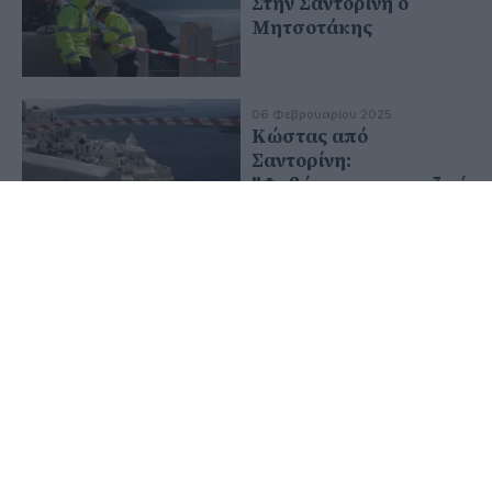
Στην Σαντορίνη ο
Μητσοτάκης
06 Φεβρουαρίου 2025
Κώστας από
Σαντορίνη:
"Φοβόμαστε για τη ζωή
μας – Έμεινα για να
προστατέψω την
περιουσία μας"
05 Φεβρουαρίου 2025
Ξεπεράστηκε το
ψυχολογικό όριο των 5
Ρίχτερ
05 Φεβρουαρίου 2025
Ερήμωσε η Σαντορίνη,