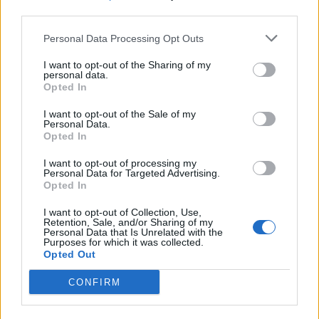
15 Φεβρουαρίου 2025
third parties.
Σεισμοί: Σταθερή και σε
χαμηλό επίπεδο η
Personal Data Processing Opt Outs
σεισμική
I want to opt-out of the Sharing of my
δραστηριότητα στην
personal data.
Αμοργό – «Βλέπουν»
Opted In
πιθανή ηφαιστειακή
I want to opt-out of the Sale of my
διέγερση
Personal Data.
Opted In
13 Φεβρουαρίου 2025
I want to opt-out of processing my
Σεισμός τώρα: Δύο
Personal Data for Targeted Advertising.
Opted In
δονήσεις 4,4 Ρίχτερ
ανάμεσα σε Σαντορίνη
I want to opt-out of Collection, Use,
και Αμοργό μέσα σε
Retention, Sale, and/or Sharing of my
Personal Data that Is Unrelated with the
δύο λεπτά
Purposes for which it was collected.
Opted Out
13 Φεβρουαρίου 2025
CONFIRM
Άκης Τσελέντης: Το
αισιόδοξο σενάριο είναι