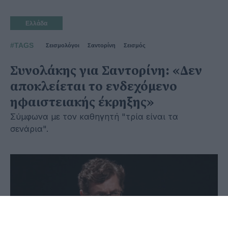
Ελλάδα
#TAGS
Σεισμολόγοι
Σαντορίνη
Σεισμός
Συνολάκης για Σαντορίνη: «Δεν
αποκλείεται το ενδεχόμενο
ηφαιστειακής έκρηξης»
Σύμφωνα με τον καθηγητή "τρία είναι τα
σενάρια".