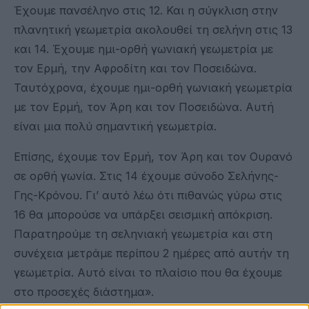
Έχουμε πανσέληνο στις 12. Και η σύγκλιση στην
πλανητική γεωμετρία ακολουθεί τη σελήνη στις 13
και 14. Έχουμε ημι-ορθή γωνιακή γεωμετρία με
τον Ερμή, την Αφροδίτη και τον Ποσειδώνα.
Ταυτόχρονα, έχουμε ημι-ορθή γωνιακή γεωμετρία
με τον Ερμή, τον Άρη και τον Ποσειδώνα. Αυτή
είναι μια πολύ σημαντική γεωμετρία.
Επίσης, έχουμε τον Ερμή, τον Άρη και τον Ουρανό
σε ορθή γωνία. Στις 14 έχουμε σύνοδο Σελήνης-
Γης-Κρόνου. Γι’ αυτό λέω ότι πιθανώς γύρω στις
16 θα μπορούσε να υπάρξει σεισμική απόκριση.
Παρατηρούμε τη σεληνιακή γεωμετρία και στη
συνέχεια μετράμε περίπου 2 ημέρες από αυτήν τη
γεωμετρία. Αυτό είναι το πλαίσιο που θα έχουμε
στο προσεχές διάστημα».