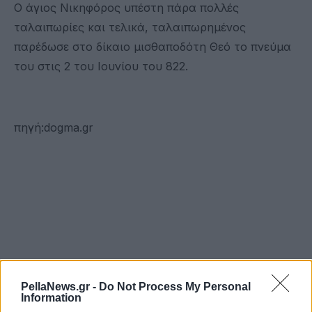
Ο άγιος Νικηφόρος υπέστη πάρα πολλές
ταλαιπωρίες και τελικά, ταλαιπωρημένος
παρέδωσε στο δίκαιο μισθαποδότη Θεό το πνεύμα
του στις 2 του Ιουνίου του 822.
πηγή:dogma.gr
PellaNews.gr -
Do Not Process My Personal
Information