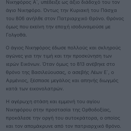
Νικηφόρος Α`, υπέδειξε ως άξιο διάδοχό του τον
άγιο Νικηφόρο. Όντως την Κυριακή του Πάσχα
του 806 ανήλθε στον Πατριαρχικό Θρόνο. Θρόνος
όμως που εκείνη την εποχή ισοδυναμούσε με
Γολγοθά.
Ο άγιος Νικηφόρος έδωσε πολλούς και σκληρούς
αγώνες για την τιμή και την προσκύνηση των
ιερών Εικόνων. Όταν όμως το 813 ανέβηκε στο
θρόνο της Βασιλεύουσας, ο ασεβής Λέων Ε`, ο
Αρμένιος, ξέσπασε μεγάλος και απηνής διωγμός
κατά των εικονολατρών.
Η αγέρωχη στάση και εμμονή του αγίου
Νικηφόρου στην προστασία της Ορθοδοξίας,
προκάλεσε την οργή του αυτοκράτορα, ο οποίος
και τον απομάκρυνε από τον πατριαρχικό θρόνο.