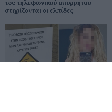
του τηλεφωνικού απορρήτου
στηρίζονται οι ελπίδες
02 Ιουνίου 2020 - 08:35
PellaNews Team
Ο δικηγόρος της οικογένειας της 34χρονης μιλά