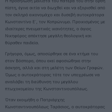
Η προσήλωση μάλιστα του πατέρα του στην ορθή
πίστη, έγινε αιτία να διωχθεί και να εξορισθεί από
τον σκληρό εικονομάχο και δυσεβή αυτοκράτορα
Κωνσταντίνο Ε`, τον Κοπρώνυμο. Προικισμένος με
ιδιαίτερες πνευματικές ικανότητες, ο άγιος
Νικηφόρος απέκτησε μεγάλη θεολογική και
θύραθεν παιδεία.
Γρήγορα, όμως, αποσύρθηκε σε ένα κτήμα του
στον Βόσπορο, όπου εκεί αφοσιώθηκε στην
άσκηση, αλλά και στη μελέτη των Θείων Γραφών.
Όμως ο αυτοκράτορας τότε τον υποχρέωσε να
αναλάβει τη διεύθυνση του μεγάλου
πτωχοκομείου της Κωνσταντινουπόλεως.
Όταν εκοιμήθη ο Πατριάρχης
Κωνσταντινουπόλεως Ταράσιος, ο αυτοκράτορας