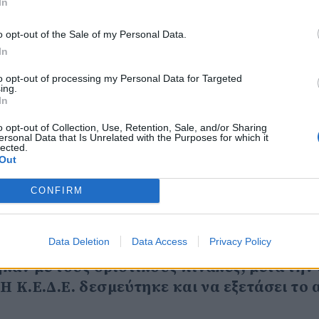
In
ι σκανδαλώδους διάταξης που επιτρέπει έ
 του εξοπλισμό σε εργολάβους για να του
o opt-out of the Sale of my Personal Data.
α). Η Κ.Ε.Δ.Ε. δήλωσε πως αντιλαμβάνεται
In
ομένως μεμονωμένα προβλήματα δεν μπορού
to opt-out of processing my Personal Data for Targeted
ing.
In
οίησης των εργαζομένων που δουλεύουν γ
o opt-out of Collection, Use, Retention, Sale, and/or Sharing
ersonal Data that Is Unrelated with the Purposes for which it
 στο Σπίτι» με αυξημένη μοριοδότηση. Αί
lected.
Out
οινού να ζητήσουμε να ικανοποιήσει η κυβ
CONFIRM
ργάζονται για πολλά χρόνια μέσω Ε.Σ.Π.Α
ές Δομές των Δήμων.
Data Deletion
Data Access
Privacy Policy
δική διάταξη, των περίπου 190 εργαζομέν
αν με τους οριστικούς πίνακες, μετά την
 Κ.Ε.Δ.Ε. δεσμεύτηκε και να εξετάσει το 