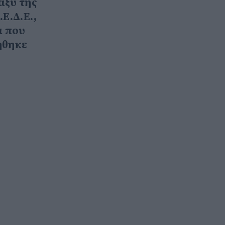
αξύ της
Ε.Δ.Ε.,
α που
ήθηκε