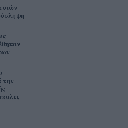
ρεσιών
πρόσληψη
υς
ρέθηκαν
των
ο
ό την
ής
σκολες