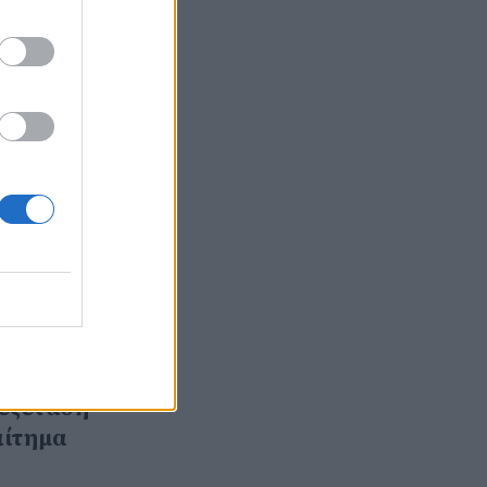
νας
ς
 το
ν να
ια
τημα με
έρνηση.
. στους
ων της
 εξέταση
αίτημα