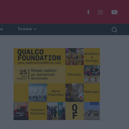
ία
Τοπικά