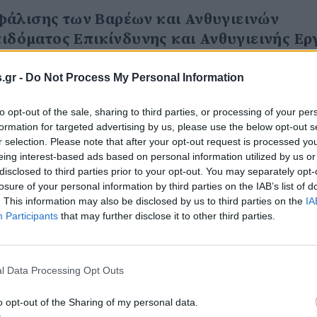
φάλισης των Βαρέων και Ανθυγιεινών
πιδόματος Επικίνδυνης και Ανθυγιεινής Ερ
επέκτασή του σε κλάδους εργαζομένων πο
 δήλωσε πως τάσσεται υπέρ της θέσης της
.gr -
Do Not Process My Personal Information
to opt-out of the sale, sharing to third parties, or processing of your per
ύ σε όλες τις υπηρεσίες των Ο.Τ.Α. προ
formation for targeted advertising by us, please use the below opt-out s
r selection. Please note that after your opt-out request is processed y
ς. Αποφασίστηκε από κοινού να ζητήσουμ
eing interest-based ads based on personal information utilized by us or
γόρευση των προσλήψεων σε όλους τους
disclosed to third parties prior to your opt-out. You may separately opt-
ς Τοπικής Αυτοδιοίκησης.
losure of your personal information by third parties on the IAB’s list of
. This information may also be disclosed by us to third parties on the
IA
Participants
that may further disclose it to other third parties.
 επιτρέπει τις ιδιωτικοποιήσεις υπηρεσιώ
ειοψηφίες Δημοτικών Συμβουλίων (Άρθρο 17
ων εκτάκτων μέτρων αποφυγής εξάπλωσης
l Data Processing Opt Outs
 πάγια θέση της για την καταρχήν κάλυψη
οσωπικό των υπηρεσιών των Ο.Τ.Α.
o opt-out of the Sharing of my personal data.