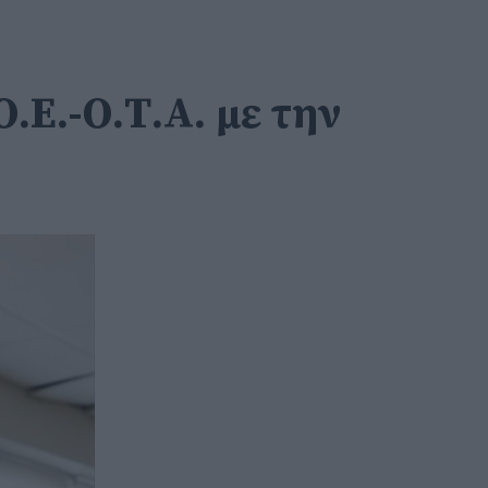
.Ε.-Ο.Τ.Α. με την