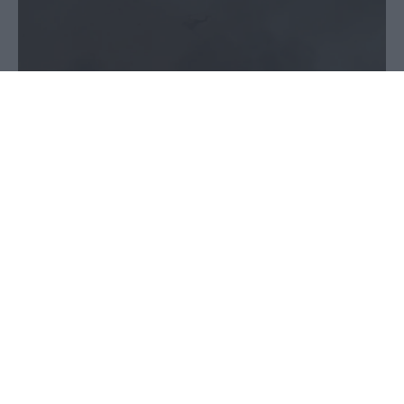
28 Ιουλίου 2023 - 23:52
Παύλος-Νεκτάριος Παπαδόπουλος
Ξεκίνησε την Παρασκευή η διαδικασία αυτοψιών
και καταγραφών των ζημιών σε κτίρια,
επιχειρήσεις και αγροτικές εκμεταλλεύσεις από
την καταστροφική πυρκαγιά στη Μαγνησία, όπως
αναφέρεται σε κοινή ανακοίνωση των υπουργείων
Κλιματικής Κρίσης και Πολιτικής Προστασίας και
Αγροτικής Ανάπτυξης και Τροφίμων, της