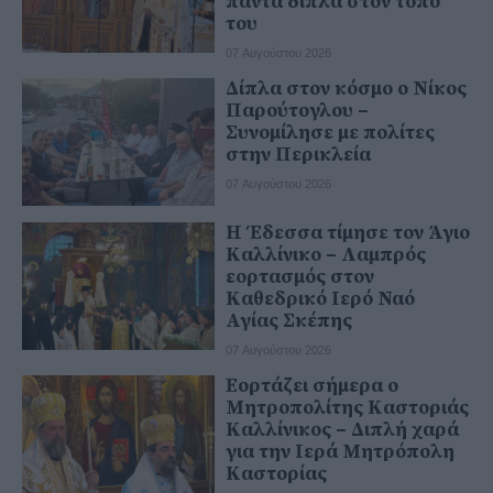
πάντα δίπλα στον τόπο
του
07 Αυγούστου 2026
Δίπλα στον κόσμο ο Νίκος
Παρούτογλου –
Συνομίλησε με πολίτες
στην Περικλεία
07 Αυγούστου 2026
Η Έδεσσα τίμησε τον Άγιο
Καλλίνικο – Λαμπρός
εορτασμός στον
Καθεδρικό Ιερό Ναό
Αγίας Σκέπης
07 Αυγούστου 2026
Εορτάζει σήμερα ο
Μητροπολίτης Καστοριάς
Καλλίνικος – Διπλή χαρά
για την Ιερά Μητρόπολη
Καστορίας