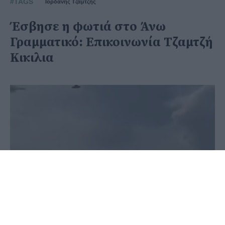
#TAGS
Ιορδάνης Τζαμτζής
Έσβησε η φωτιά στο Άνω
Γραμματικό: Επικοινωνία Τζαμτζή
Κικιλια
24 Ιουνίου 2024 - 20:28
Στέφανος Μίντζας