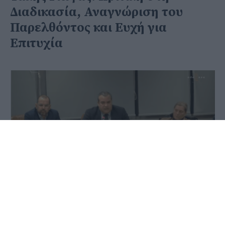
Διαδικασία, Αναγνώριση του
Παρελθόντος και Ευχή για
Επιτυχία
17 Μαρτίου 2025 - 20:29
Στέφανος Μίντζας