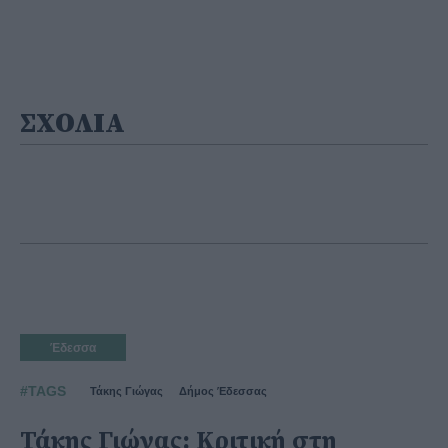
ΣΧΟΛΙΑ
Έδεσσα
#TAGS
Τάκης Γιώγας
Δήμος Έδεσσας
Τάκης Γιώγας: Κριτική στη