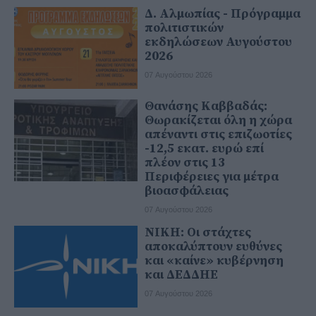
Δ. Αλμωπίας - Πρόγραμμα
πολιτιστικών
εκδηλώσεων Αυγούστου
2026
07 Αυγούστου 2026
Θανάσης Καββαδάς:
Θωρακίζεται όλη η χώρα
απέναντι στις επιζωοτίες
-12,5 εκατ. ευρώ επί
πλέον στις 13
Περιφέρειες για μέτρα
βιοασφάλειας
07 Αυγούστου 2026
ΝΙΚΗ: Οι στάχτες
αποκαλύπτουν ευθύνες
και «καίνε» κυβέρνηση
και ΔΕΔΔΗΕ
07 Αυγούστου 2026