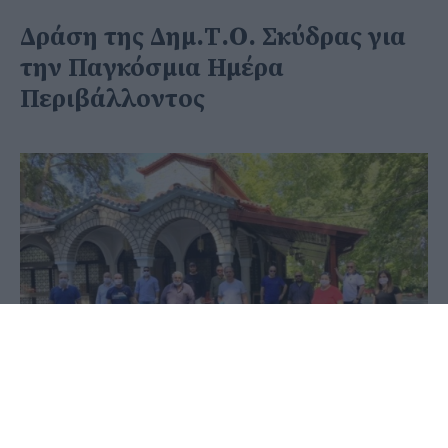
Δράση της Δημ.Τ.Ο. Σκύδρας για
την Παγκόσμια Ημέρα
Περιβάλλοντος
07 Ιουνίου 2020 - 23:04
PellaNews Team