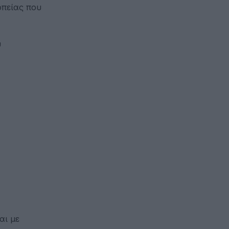
οπείας που
υ
αι με