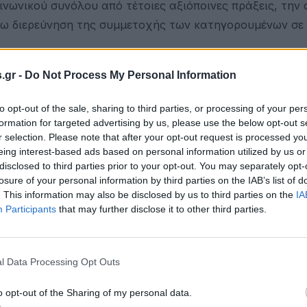
νωνικού συνόλου από τέτοιες αξιόποινες πράξεις, την
έρω διερεύνηση της συμμετοχής των κατηγορουμένων σε 
.gr -
Do Not Process My Personal Information
to opt-out of the sale, sharing to third parties, or processing of your per
formation for targeted advertising by us, please use the below opt-out s
r selection. Please note that after your opt-out request is processed y
eing interest-based ads based on personal information utilized by us or
disclosed to third parties prior to your opt-out. You may separately opt-
losure of your personal information by third parties on the IAB’s list of
. This information may also be disclosed by us to third parties on the
IA
Participants
that may further disclose it to other third parties.
l Data Processing Opt Outs
o opt-out of the Sharing of my personal data.
 12-12-1993 στην Αλβανία.