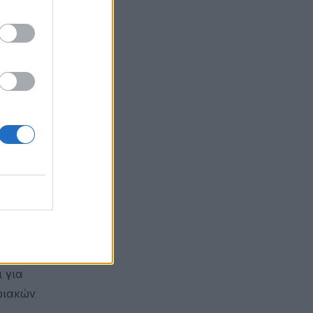
 των
ση
 για
ριακών