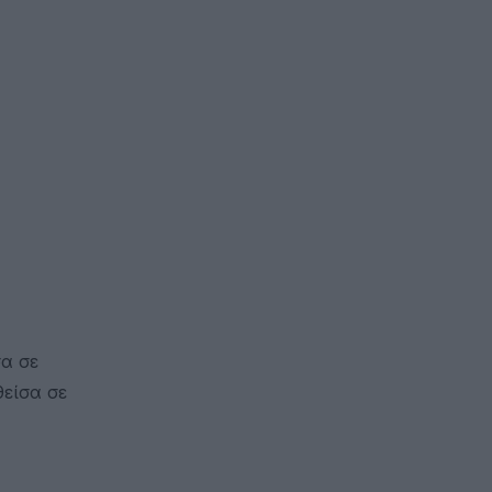
σα σε
θείσα σε