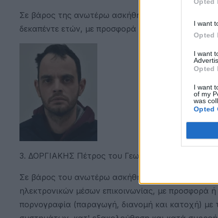
Opted 
Σε βάρος της ανωτέρω ασκήθηκε ποινική δίωξη γι
I want t
δεκαπέντε ετών, με προσφορά ή υπόσχεση πληρωμ
Opted 
I want 
Advertis
Opted 
I want t
of my P
was col
Opted 
3. ΔΟΡΓΙΑΚΗΣ Πέτρος του Γεωργίου και της Ελένης,
Σε βάρος του ανωτέρω ασκήθηκε ποινική δίωξη γι
ηλεκτρονικών μέσων επικοινωνίας, με προσφορά 
πορνογραφία (παραγωγή, διανομή και κατοχή) με
συστημάτων, κατ' εξακολούθηση και κατά συρροή,