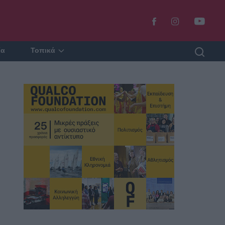
ία
Τοπικά