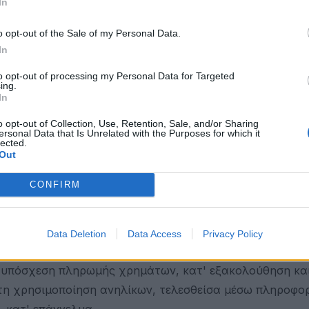
In
α μαστροπεία τελεσθείσα σε βάρος πρόσωπου νεότερου
o opt-out of the Sale of my Personal Data.
ής χρημάτων, κατ' εξακολούθηση.
In
to opt-out of processing my Personal Data for Targeted
ing.
In
o opt-out of Collection, Use, Retention, Sale, and/or Sharing
ersonal Data that Is Unrelated with the Purposes for which it
lected.
Out
CONFIRM
 γεν. 6-4-1969 στη Νίκαια.
Data Deletion
Data Access
Privacy Policy
α μαστροπεία τελεσθείσα σε βάρος ανηλίκου με τη χρή
ή υπόσχεση πληρωμής χρημάτων, κατ' εξακολούθηση και
 τη χρησιμοποίηση ανηλίκων, τελεσθείσα μέσω πληροφο
 κατ' επάγγελμα.