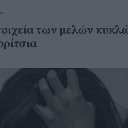
κα
τοιχεία των μελών κυκλ
ορίτσια