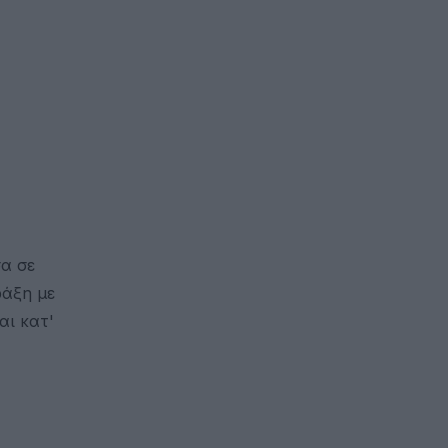
σα σε
ράξη με
αι κατ'