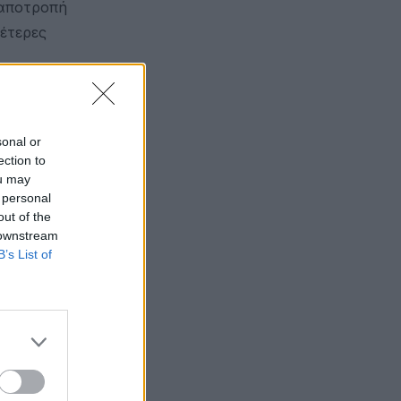
 αποτροπή
έτερες
sonal or
ection to
ou may
 personal
out of the
 downstream
B’s List of