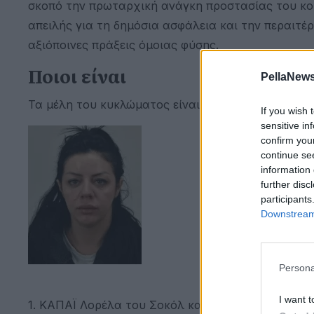
σκοπό την πρωταρχική ανάγκη προστασίας του κοι
απειλής για τη δημόσια ασφάλεια και την περαιτ
αξιόποινες πράξεις όμοιας φύσης.
Ποιοι είναι
PellaNews
Τα μέλη του κυκλώματος είναι οι:
If you wish 
sensitive in
confirm you
continue se
information 
further disc
participants
Downstream 
Persona
I want t
1. ΚΑΠΑΪ Λορέλα του Σοκόλ και της Κριστίνα, γεν.