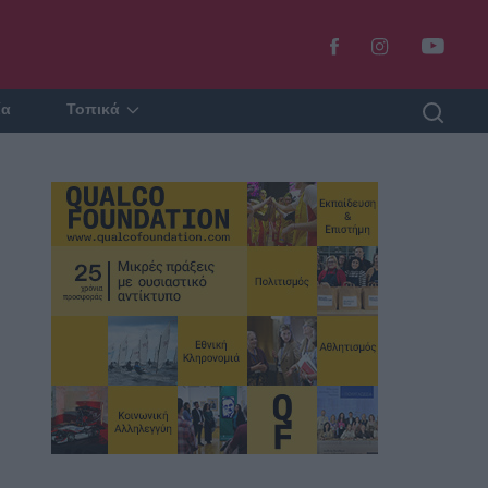
ία
Τοπικά