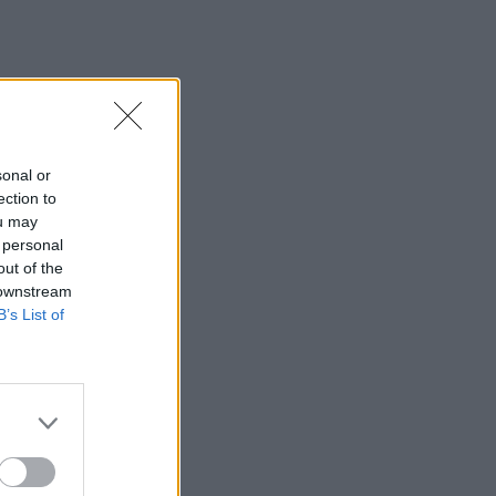
sonal or
ection to
ou may
 personal
out of the
 downstream
B’s List of