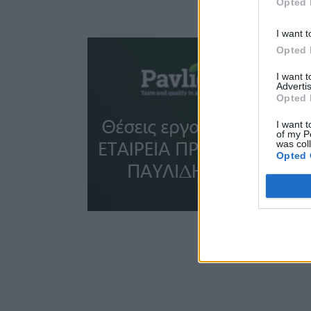
Opted 
I want t
Opted 
I want 
Advertis
Opted 
I want t
of my P
was col
Opted 