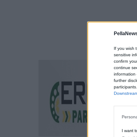
PellaNews
If you wish 
sensitive in
confirm you
continue se
information 
further disc
participants
Downstream 
Persona
I want t