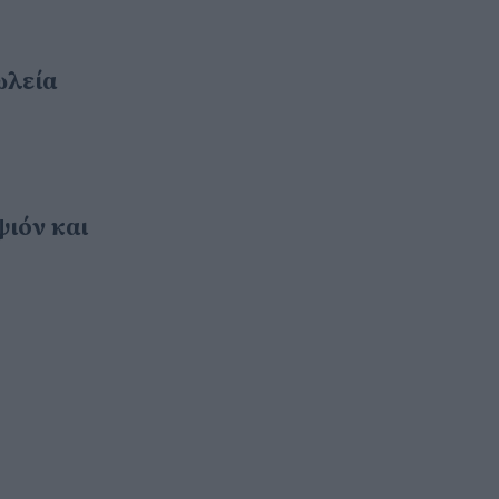
ωλεία
ψιόν και