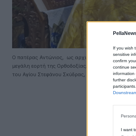
PellaNews
If you wish 
sensitive in
Ο πατέρας Αντώνιος, ως αρχιερατικός Επίτροπος
confirm you
μεγάλη εορτή της Ορθοδοξίας. Αυτός ήταν λοιπόν
continue se
information 
του Αγίου Στεφάνου Σκύδρας, τον οποίο διακονεί
further disc
participants
Downstream 
Persona
I want t