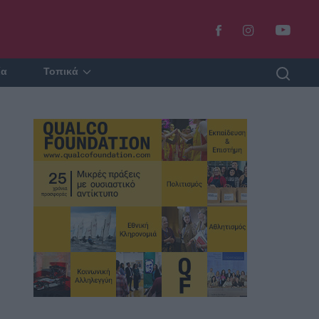
ία
Τοπικά