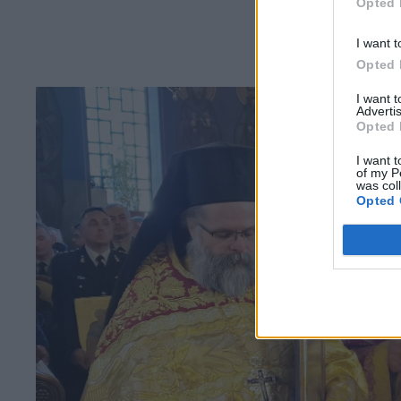
Opted 
I want t
Opted 
I want 
Advertis
Opted 
I want t
of my P
was col
Opted 