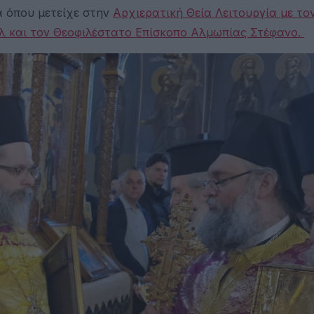
α όπου μετείχε στην
Αρχιερατική Θεία Λειτουργία με το
λ και τον Θεοφιλέστατο Επίσκοπο Αλμωπίας Στέφανο.