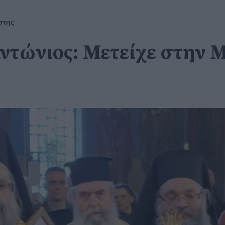
στης
Αντώνιος: Μετείχε στην 