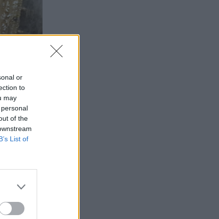
sonal or
ection to
όρτασε την
ou may
ν Ιερό Ναό
 personal
out of the
 downstream
B’s List of