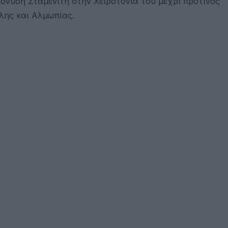
ονύση Σταμενίτη στην Χειροτονία του μέχρι πρότινος
λης και Αλμωπίας.