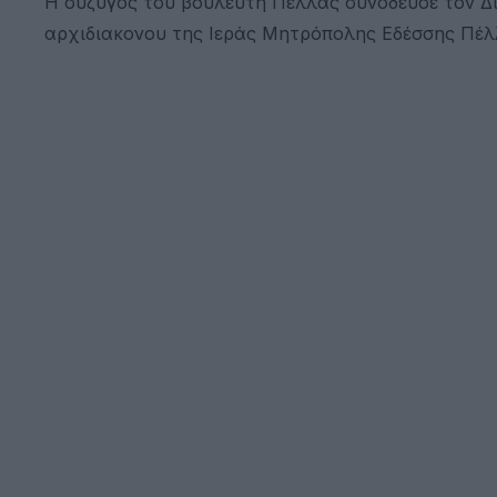
Η σύζυγος του βουλευτή Πέλλας συνόδευσε τον Δι
αρχιδιακονου της Ιεράς Μητρόπολης Εδέσσης Πέλ