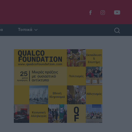
ία
Τοπικά