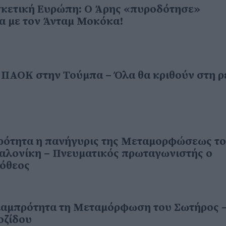
σκετική Ευρώπη: Ο Άρης «πυροδότησε»
α με τον Άνταμ Μοκόκα!
ν ΠΑΟΚ στην Τούμπα – Όλα θα κριθούν στη 
πρότητα η πανήγυρις της Μεταμορφώσεως τ
αλονίκη – Πνευματικός πρωταγωνιστής ο
όθεος
 λαμπρότητα τη Μεταμόρφωση του Σωτήρος 
οζίδου