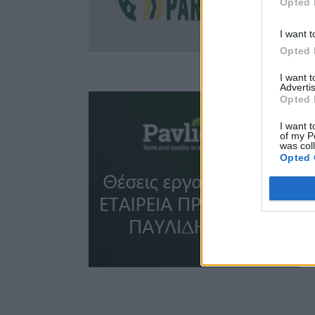
Opted 
I want t
Opted 
I want 
Advertis
Opted 
I want t
of my P
was col
Opted 