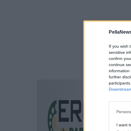
PellaNews
If you wish 
sensitive in
confirm you
continue se
information 
further disc
participants
Downstream 
Persona
I want t