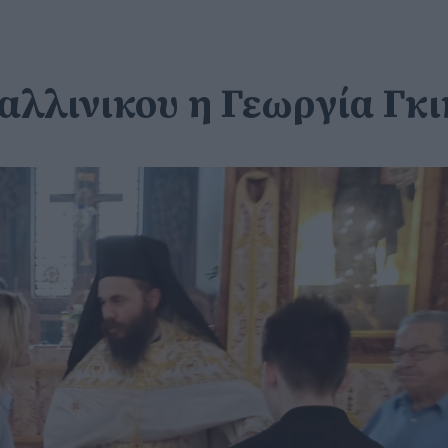
Καλλινικου η Γεωργία Γκ