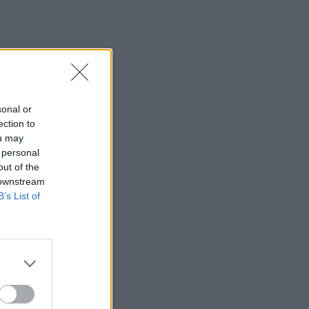
sonal or
ection to
ou may
 personal
out of the
 downstream
B’s List of