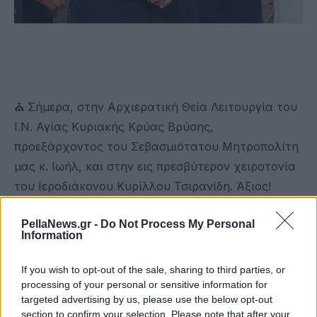
⛪ Σήμερα, στην Αρχιερατική Θεία Λειτουργία του
Ι.Ν. Αγίας Κυριακής Κρύας Βρύσης,
προεξάρχοντος του Σεβασμιότατου Μητροπολίτη
μας κ. Ιωήλ, και στην εις πρεσβύτερον χειροτονία
του Ιεροδιάκονου Κυρίλλου Τσιρανίδη. Άξιος!
PellaNews.gr -
Do Not Process My Personal
Information
⛪ Εύχομαι Χρόνια πολλά με υγεία σε όλες τις
εορτάζουσες και τους εορτάζοντες!
If you wish to opt-out of the sale, sharing to third parties, or
processing of your personal or sensitive information for
targeted advertising by us, please use the below opt-out
section to confirm your selection. Please note that after your