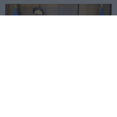
07 Ιουλίου 2026 - 17:08
PellaNews Team
Σε συνέχεια των ενεργειών του αναφορικά με το
ζήτημα της γέφυρας του Λουδία, ο Βουλευτής
Πέλλας της Νέας Δημοκρατίας, Διονύσης
Σταμενίτης επικοινώνησε με τον Υπουργό
Εσωτερικών, κ. Λιβάνιο.