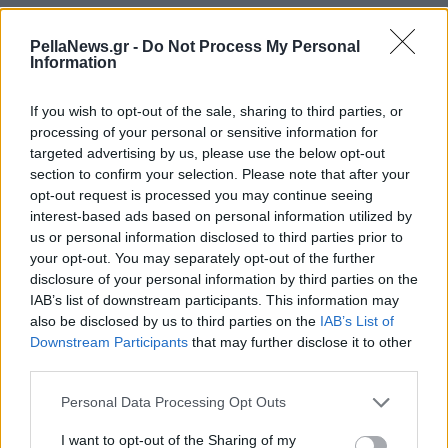
ξεπερνά τις 30.000 ευρώ και θα πρέπει να κρίνεται
δυσανάλογα χαμηλή σε σύγκριση με το συνολικό
PellaNews.gr -
Do Not Process My Personal
Information
ύψος του χρέους.
If you wish to opt-out of the sale, sharing to third parties, or
Παρά τον χαρακτηρισμό τους ως ανεπίδεκτων
processing of your personal or sensitive information for
είσπραξης, οι συγκεκριμένες οφειλές
targeted advertising by us, please use the below opt-out
εξακολουθούν να υφίστανται και να βαρύνουν
section to confirm your selection. Please note that after your
opt-out request is processed you may continue seeing
τους οφειλέτες. Καθ’ όλη τη διάρκεια της
interest-based ads based on personal information utilized by
δεκαετούς περιόδου αναστολής, δεν χορηγούνται
us or personal information disclosed to third parties prior to
πιστοποιητικά που απαιτούνται για μεταβιβάσεις
your opt-out. You may separately opt-out of the further
disclosure of your personal information by third parties on the
περιουσιακών στοιχείων, εκτός εάν η εκποίηση
IAB’s list of downstream participants. This information may
πραγματοποιείται για την εξόφληση της οφειλής.
also be disclosed by us to third parties on the
IAB’s List of
Επιπλέον, η παραγραφή των χρεών παραμένει
Downstream Participants
that may further disclose it to other
third parties.
«παγωμένη», ενώ το Δημόσιο μπορεί ανά πάσα
στιγμή να επανέλθει με αναγκαστικά μέτρα
Personal Data Processing Opt Outs
είσπραξης εφόσον προκύψουν νέα οικονομικά ή
I want to opt-out of the Sharing of my