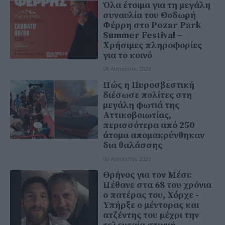
Όλα έτοιμα για τη μεγάλη
συναυλία του Θοδωρή
Φέρρη στο Pozar Park
Summer Festival –
Χρήσιμες πληροφορίες
για το κοινό
08 Αυγούστου 2026
Πώς η Πυροσβεστική
διέσωσε πολίτες στη
μεγάλη φωτιά της
Αττικοβοιωτίας,
περισσότερα από 250
άτομα απομακρύνθηκαν
δια θαλάσσης
08 Αυγούστου 2026
Θρήνος για τον Μέσι:
Πέθανε στα 68 του χρόνια
ο πατέρας του, Χόρχε -
Υπήρξε ο μέντορας και
ατζέντης του μέχρι την