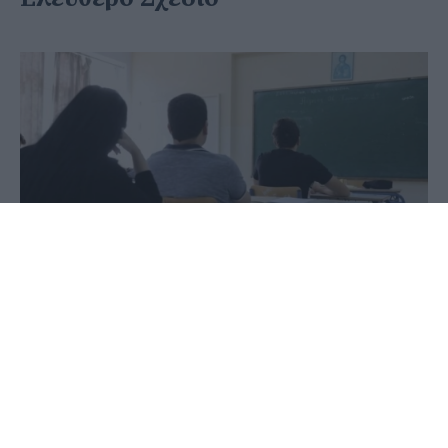
02 Ιουλίου 2020 - 08:44
PellaNews Team
Πανελλήνιες Εξετάσεις 2020: Συνεχίζονται
σήμερα, Πέμπτη 2 Ιουλίου, οι εξετάσεις των
πανελλαδικά εξεταζομένων ειδικών μαθημάτων,