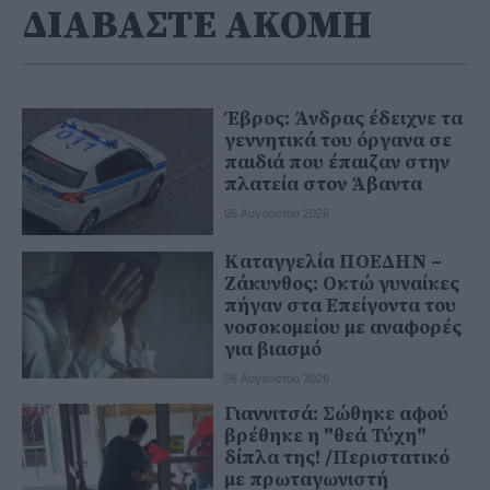
ΔΙΑΒΑΣΤΕ ΑΚΟΜΗ
Έβρος: Άνδρας έδειχνε τα
γεννητικά του όργανα σε
παιδιά που έπαιζαν στην
πλατεία στον Άβαντα
06 Αυγούστου 2026
Καταγγελία ΠΟΕΔΗΝ –
Ζάκυνθος: Οκτώ γυναίκες
πήγαν στα Επείγοντα του
νοσοκομείου με αναφορές
για βιασμό
06 Αυγούστου 2026
Γιαννιτσά: Σώθηκε αφού
βρέθηκε η "θεά Τύχη"
δίπλα της! /Περιστατικό
με πρωταγωνιστή