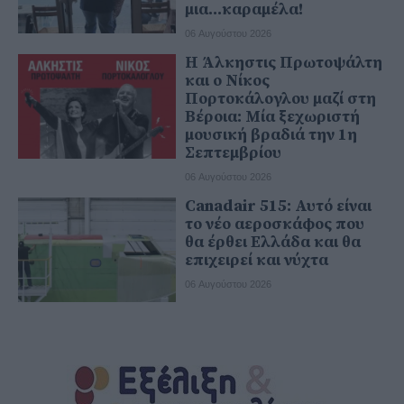
μια...καραμέλα!
06 Αυγούστου 2026
Η Άλκηστις Πρωτοψάλτη
και ο Νίκος
Πορτοκάλογλου μαζί στη
Βέροια: Μία ξεχωριστή
μουσική βραδιά την 1η
Σεπτεμβρίου
06 Αυγούστου 2026
Canadair 515: Αυτό είναι
το νέο αεροσκάφος που
θα έρθει Ελλάδα και θα
επιχειρεί και νύχτα
06 Αυγούστου 2026