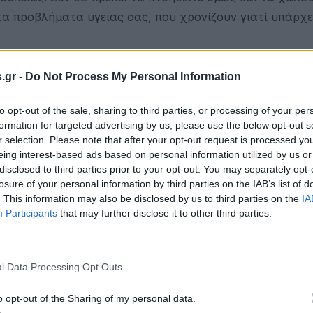
 τα προβλήματα υγείας σας, που χρονίζουν γιατί υπάρχε
ία κάνει την εμφάνισή της και σας αναστατώνει ευχάρι
.gr -
Do Not Process My Personal Information
ται σε σχέση γιατί τώρα το επιτρέπουν οι συνθήκες.
to opt-out of the sale, sharing to third parties, or processing of your per
 σήμερα με το ταίρι σας ή ακόμα και με τη συντροφιά
formation for targeted advertising by us, please use the below opt-out s
ό τις υποθέσεις που σας απασχολούν. Εχετε βάλει ένα 
r selection. Please note that after your opt-out request is processed y
eing interest-based ads based on personal information utilized by us or
disclosed to third parties prior to your opt-out. You may separately opt-
losure of your personal information by third parties on the IAB’s list of
ές και ακόμα πιο εξαιρετικά θα είναι τα αποτελέσματα. 
. This information may also be disclosed by us to third parties on the
IA
τήσεις των εκκρεμοτήτων σας πηγαίνουν σύμφωνα με το
Participants
that may further disclose it to other third parties.
τική άνοδο. Αν κάνετε, δε, μία γενική οικονομική στατ
l Data Processing Opt Outs
χι τουλάχιστον σε τέτοιο βαθμό που θα προβληματιστεί
o opt-out of the Sharing of my personal data.
 Οι συνθήκες κάτω από τις οποίες προσπαθείτε να φέρ