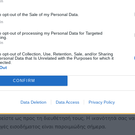
In
 οι εμπλεκόμενες πλευρές λειτουργούν υπέρ σας. Η Αφρο
o opt-out of the Sale of my Personal Data.
In
θεση, ξαλαφρωμένοι ίσως από άγχη του προηγούμενου έ
to opt-out of processing my Personal Data for Targeted
ις ανανεώνονται και άνθρωποι που δεν περιμένατε σας 
ing.
In
o opt-out of Collection, Use, Retention, Sale, and/or Sharing
περιζήτητοι, τόσο στις παρέες όσο και στον οικογενεια
ersonal Data that Is Unrelated with the Purposes for which it
lected.
τά σας ανθρώπους που είτε χρειάζονται τη συμβουλή σα
Out
CONFIRM
υνατότητα να αναζητήσετε και να βρείτε τους κατάλλη
ς. Μία υπόθεση επαγγελματική, που σας ταλαιπωρούσε, 
Data Deletion
Data Access
Privacy Policy
οείστε ως προς τη διευθέτησή τους. Η ικανότητά σας να
ηγές εισοδήματος είναι παροιμιώδης σήμερα.