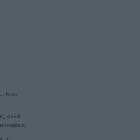
υ, ίσως
ας, αλλά
πικερδείς.
ει η