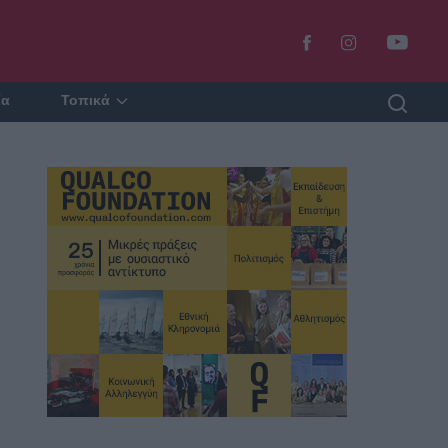
ία
Τοπικά