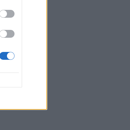
δίτη, στο
τους,
στηρίζουν.
κό σας
ς είτε σας
λους
λύνεται.