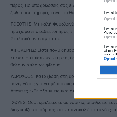
Opted 
πέρας τις υποχρεώσεις σας είναι θετικές και όλες
ζώδιό σας σήμερα, κάνει το θαύμα της.
I want t
Opted 
ΤΟΞΟΤΗΣ: Με καλή ψυχολογία και εξαιρετική διά
I want 
προχωράτε ακάθεκτοι προς την επιτυχία. Οι σχέσε
Advertis
Opted 
Σταδιακά ανακάμπτετε.
I want t
ΑΙΓΟΚΕΡΩΣ: Είστε πολύ δημοφιλείς και εξαιρετικά 
of my P
was col
κύκλο. Η επικοινωνιακή σας δεινότητα φέρνει κον
Opted 
θέλουν απλά ως φίλους.
ΥΔΡΟΧΟΟΣ: Καταξίωση στη δουλειά σάς δίνει τη δ
συνεργάτες για να φέρετε εις πέρας τα σχέδιά σα
Απαντες εκθειάζουν τις ικανότητές σας.
ΙΧΘΥΕΣ: Οσοι εμπλέκεστε σε νομικές υποθέσεις ευν
διαχειρίζεστε πόρους και να ανακαλύπτετε νέες π