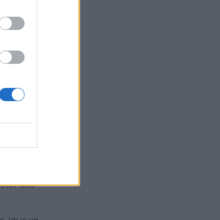
αργότερα
 που
κάνουν με
ες που
ά δεν
κή χροιά.
α
ξετε» από
ς. Ισως να