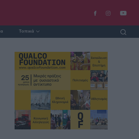
ία
Τοπικά