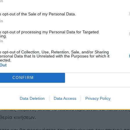
όνο που θα καταφέρετε θα είναι να συσσωρευτούν και 
In
o opt-out of the Sale of my Personal Data.
In
τικό κομμάτι για σας σήμερα, δεν θα δώσετε τη σημασία
χολούν άλλα ζητήματα και κυρίως εκείνα που έχουν να 
to opt-out of processing my Personal Data for Targeted
ing.
In
ικά σας. Αυτό, όμως, μπορεί να εμπεριέχει και ενέργει
o opt-out of Collection, Use, Retention, Sale, and/or Sharing
ersonal Data that Is Unrelated with the Purposes for which it
ν σύντροφό σας. Η αδυναμία σας να στηρίξετε τους
lected.
Out
μό.
CONFIRM
διπλωματία και ελιγμούς για να αποδώσουν και απ’ αυτ
βαρές συζητήσεις, ωστόσο η μέρα θα έχει εποικοδομητι
Data Deletion
Data Access
Privacy Policy
τε το πρόσφατο ή και το πιο μακρινό παρελθόν σας. Θ
 κακώς κείμενα, αλλά το πιθανότερο είναι να «αποτινά
θερία κινήσεων.
ητες και θα προτιμήσετε την απομόνωση του σπιτιού σα