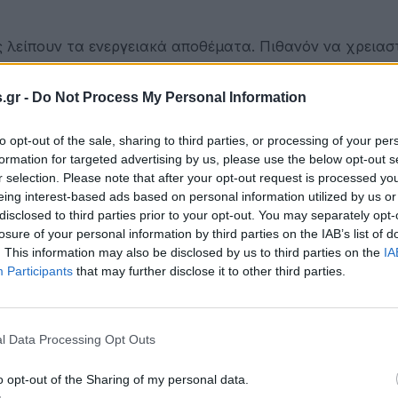
 λείπουν τα ενεργειακά αποθέματα. Πιθανόν να χρειαστ
νηση θα βοηθούσε για την επίλυση όσων σας απασχολούν
.gr -
Do Not Process My Personal Information
ση θα διεκδικήσετε ή θα ενδώσετε σε διεκδίκηση ενός 
τατώνει. Μια συνεργασία αλλάζει τους όρους της προς 
to opt-out of the sale, sharing to third parties, or processing of your per
formation for targeted advertising by us, please use the below opt-out s
r selection. Please note that after your opt-out request is processed y
eing interest-based ads based on personal information utilized by us or
, κυρίως γιατί στο παρελθόν τα είχατε παραμελήσει. 
disclosed to third parties prior to your opt-out. You may separately opt-
ε αρκετά για αυτά και όχι στη σοβαρότητά τους. Κάποιε
losure of your personal information by third parties on the IAB’s list of
την ταλαιπωρία σας.
. This information may also be disclosed by us to third parties on the
IA
Participants
that may further disclose it to other third parties.
να κάνετε εδώ και καιρό, που αφορά κυρίως τα αισθημα
 οι κατάλληλες συνθήκες για να το κάνετε. Εχετε τα π
l Data Processing Opt Outs
ροερχόμενα από τις γυναίκες της οικογένειας, θα πρέπ
o opt-out of the Sharing of my personal data.