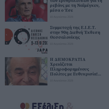
των ερυθρόλευκων για τη
ρεβάνς με τη Ναϊμέγκεν,
μέσα ο Έσε
10 Αυγούστου 2026
Συμμετοχή της Ε.Ι.Ε.Τ.
στην 90η Διεθνή Έκθεση
Θεσσαλονίκης
10 Αυγούστου 2026
Η ΔΗΜΟΚΡΑΤΙΑ
Χρειάζεται
Πληροφορημένους
Πολίτες με Ευθυκρισία!...
10 Αυγούστου 2026