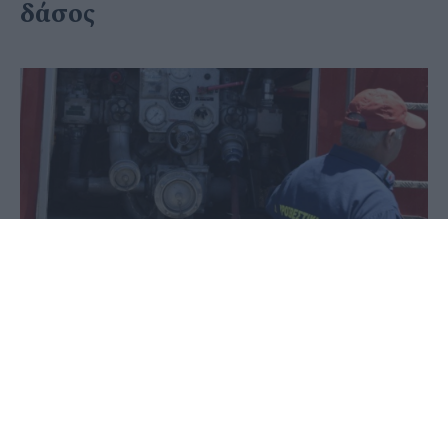
δάσος
06 Ιουλίου 2020 - 09:31
PellaNews Team
Υπό μερικό έλεγχο τέθηκε, σε σύντομο χρονικό
διάστημα, πυρκαγιά που εκδηλώθηκε νωρίς το