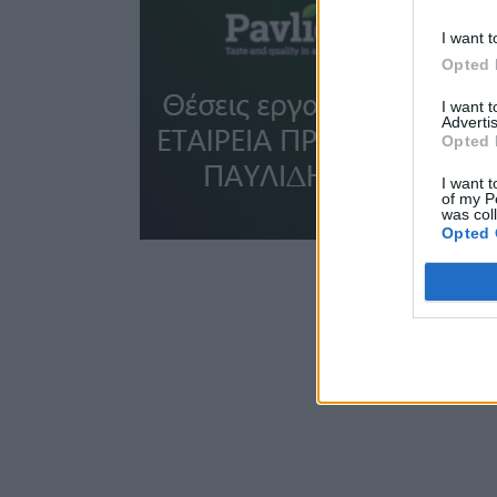
I want t
Opted 
I want 
Advertis
Opted 
I want t
of my P
was col
Opted 