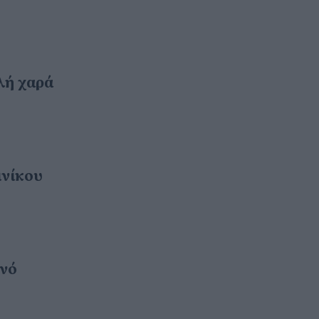
λή χαρά
ινίκου
ινό