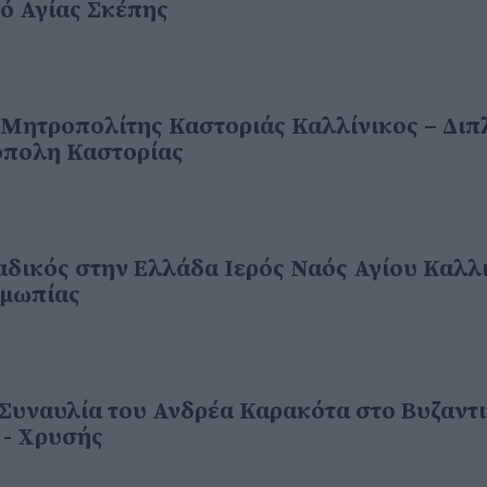
ό Αγίας Σκέπης
 Μητροπολίτης Καστοριάς Καλλίνικος – Διπ
όπολη Καστορίας
αδικός στην Ελλάδα Ιερός Ναός Αγίου Καλλ
λμωπίας
Συναυλία του Ανδρέα Καρακότα στο Βυζαντ
- Χρυσής