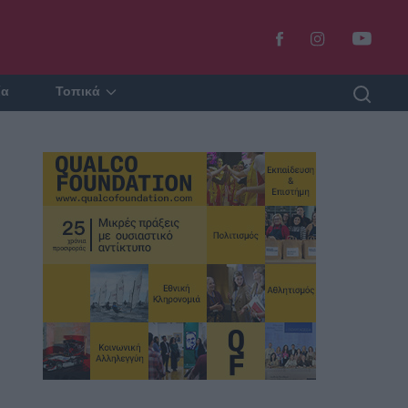
ία
Τοπικά