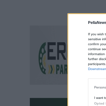
PellaNews
If you wish 
sensitive in
confirm you
continue se
information 
further disc
participants
Downstream 
Persona
I want t
Opted 