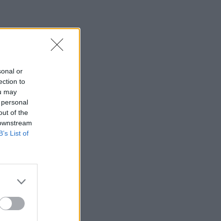
sonal or
ection to
ou may
 personal
out of the
 downstream
B’s List of