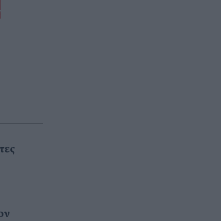
τες
ον