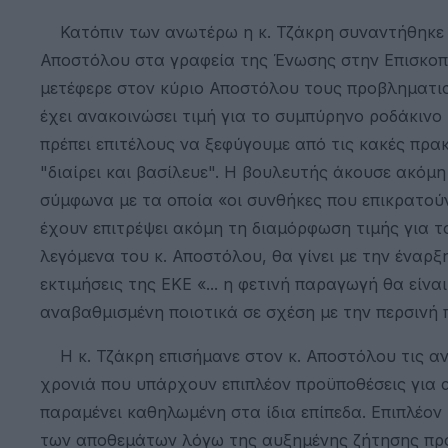
Κατόπιν των ανωτέρω η κ. Τζάκρη συναντήθηκε τη
Αποστόλου στα γραφεία της Ένωσης στην Επισκοπή
μετέφερε στον κύριο Αποστόλου τους προβληματισ
έχει ανακοινώσει τιμή για το συμπύρηνο ροδάκινο
πρέπει επιτέλους να ξεφύγουμε από τις κακές πρα
"διαίρει και βασίλευε". Η βουλευτής άκουσε ακόμ
σύμφωνα με τα οποία «οι συνθήκες που επικρατούν
έχουν επιτρέψει ακόμη τη διαμόρφωση τιμής για τ
λεγόμενα του κ. Αποστόλου, θα γίνει με την έναρξ
εκτιμήσεις της ΕΚΕ «... η φετινή παραγωγή θα είνα
αναβαθμισμένη ποιοτικά σε σχέση με την περσιν
Η κ. Τζάκρη επισήμανε στον κ. Αποστόλου τις ανη
χρονιά που υπάρχουν επιπλέον προϋποθέσεις για α
παραμένει καθηλωμένη στα ίδια επίπεδα. Επιπλέον
των αποθεμάτων λόγω της αυξημένης ζήτησης προ