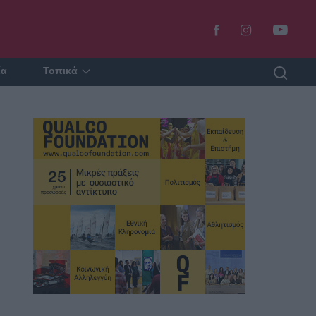
ία
Τοπικά