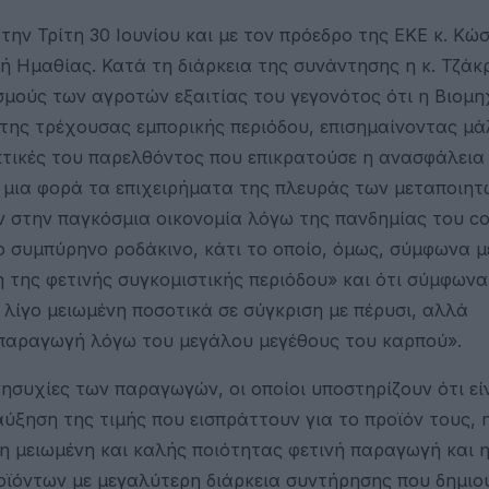
ν Τρίτη 30 Ιουνίου και με τον πρόεδρο της ΕΚΕ κ. Κώ
 Ημαθίας. Κατά τη διάρκεια της συνάντησης η κ. Τζάκ
μούς των αγροτών εξαιτίας του γεγονότος ότι η Βιομη
 της τρέχουσας εμπορικής περιόδου, επισημαίνοντας μά
κτικές του παρελθόντος που επικρατούσε η ανασφάλεια 
η μια φορά τα επιχειρήματα της πλευράς των μεταποιητ
 στην παγκόσμια οικονομία λόγω της πανδημίας του cov
ο συμπύρηνο ροδάκινο, κάτι το οποίο, όμως, σύμφωνα μ
η της φετινής συγκομιστικής περιόδου» και ότι σύμφωνα 
ι λίγο μειωμένη ποσοτικά σε σύγκριση με πέρυσι, αλλά
ή παραγωγή λόγω του μεγάλου μεγέθους του καρπού».
συχίες των παραγωγών, οι οποίοι υποστηρίζουν ότι είν
ύξηση της τιμής που εισπράττουν για το προϊόν τους, 
 η μειωμένη και καλής ποιότητας φετινή παραγωγή και 
ϊόντων με μεγαλύτερη διάρκεια συντήρησης που δημιο