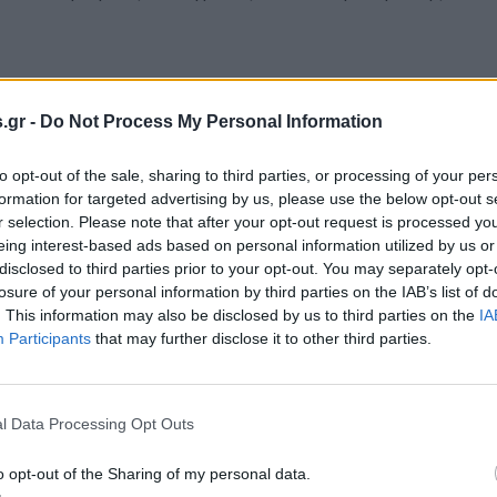
κρη πραγματοποίησε την Κυριακή 28 Ιουνίου σειρά σ
.gr -
Do Not Process My Personal Information
ι αγρότες του νομού Πέλλας. Βασικό θέμα συζήτησης α
to opt-out of the sale, sharing to third parties, or processing of your per
ριόδου, ενός προϊόντος εξαιρετικά σημαντικού για την 
formation for targeted advertising by us, please use the below opt-out s
κε τους Αγροτικούς Συνεταιρισμούς Προφήτη Ηλία, Μα
r selection. Please note that after your opt-out request is processed y
eing interest-based ads based on personal information utilized by us or
disclosed to third parties prior to your opt-out. You may separately opt-
χετικά με το επιτραπέζιο ροδάκινο γιατί για μια ακό
losure of your personal information by third parties on the IAB’s list of
. This information may also be disclosed by us to third parties on the
IA
 καλή αρχή που έγινε με τις πρώιμες ποικιλίες δεν συν
Participants
that may further disclose it to other third parties.
ού να καταρρέουν και για τα χνουδωτά να είναι 30 λεπ
 Επιπλέον, οι αγρότες επεσήμαναν στην κ. Τζάκρη τα π
ση των εργασιών (αραιώματα) και κατά την έναρξη της
l Data Processing Opt Outs
ειψης εργατών γης. Έτσι έρχεται η πραγματικότητα να 
o opt-out of the Sharing of my personal data.
ορικής περιόδου για την καλή εικόνα της αγοράς στα