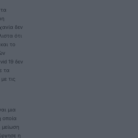
στα
ρη
χανία δεν
λιστα ότι
και το
ών
id 19 δεν
ε τα
με τις
αι μια
η οποία
η μείωση
ύργησε η