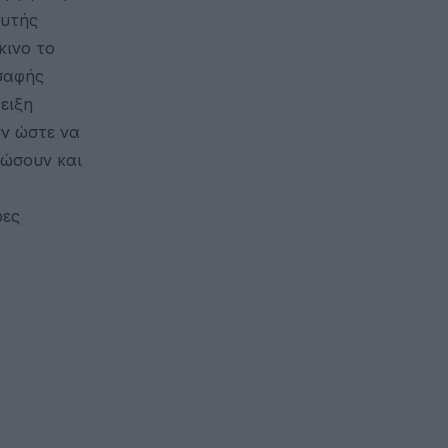
ευτής
κινο το
 σαφής
ειξη
υν ώστε να
ιώσουν και
ρες