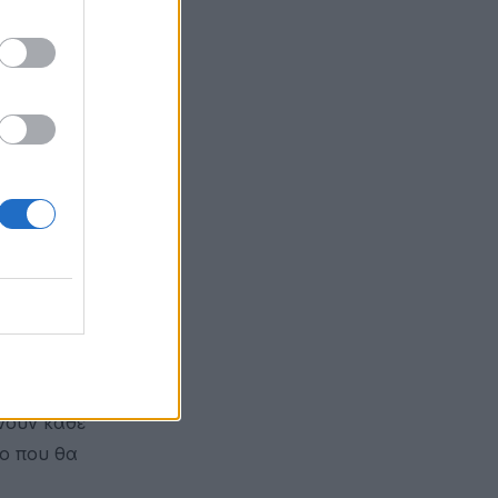
ρόνια
σημαντικές
ληφθούν
ν
 την άρση
 μέρες, οι
 A37, A39,
κειά τους
ς ζημιάς
 που
νουν κάθε
νο που θα