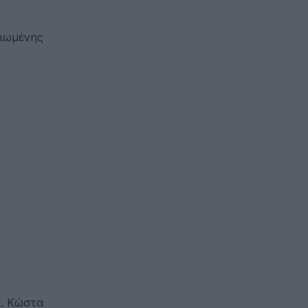
ειωμένης
κ. Κώστα