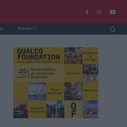
ία
Τοπικά