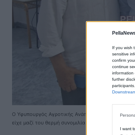
PellaNews
If you wish 
sensitive in
confirm you
continue se
information 
further disc
participants
Downstream 
Ο Υφυπουργός Αγροτικής Ανάπτυξης διατηρεί εδώ 
Persona
είχε μαζί του θερμή συνομιλία
I want t