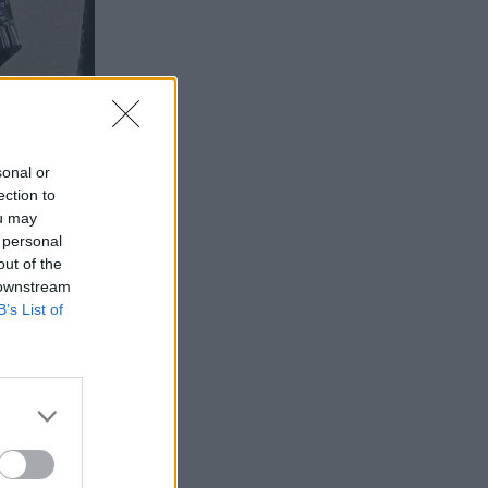
sonal or
ection to
ou may
 personal
out of the
 downstream
B’s List of
διστή ενώ