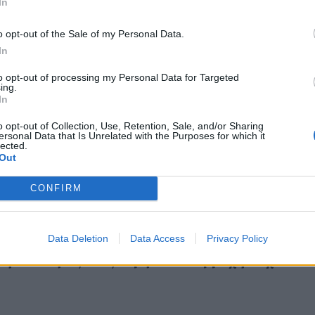
In
o opt-out of the Sale of my Personal Data.
In
to opt-out of processing my Personal Data for Targeted
ing.
In
o opt-out of Collection, Use, Retention, Sale, and/or Sharing
ersonal Data that Is Unrelated with the Purposes for which it
lected.
Out
CONFIRM
Data Deletion
Data Access
Privacy Policy
η: Ο κόσμος τους περίμενε...Η βροχή το χάλασ