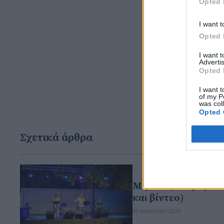
Opted 
I want t
Opted 
I want 
Advertis
Opted 
I want t
of my P
was col
Opted 
Σχετικά άρθρα
Μητσιάς- Καραμπέτ
και βίντεο)
30 Αυγούστου 2024