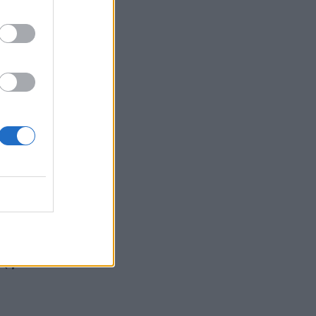
ε (φώτο