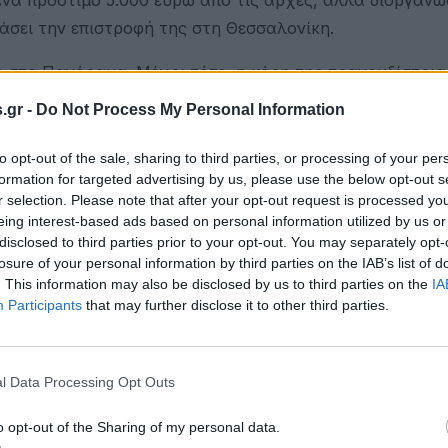
τάσει την επιστροφή της στη Θεσσαλονίκη.
ας στο Πανόραμα. Μέχρι τότε, η κόρη της τραγουδίστρια
ώματα της νόσου. Μετά το πάρτι, ωστόσο, φαίνεται πως
.gr -
Do Not Process My Personal Information
 στο οποίο υποβλήθηκε ήταν θετικό.
to opt-out of the sale, sharing to third parties, or processing of your per
 πάρτι στο Πανόραμα -κάποιοι φαίνεται πως βρέθηκαν ε
formation for targeted advertising by us, please use the below opt-out s
άτησης των επαφών της.
r selection. Please note that after your opt-out request is processed y
eing interest-based ads based on personal information utilized by us or
disclosed to third parties prior to your opt-out. You may separately opt-
losure of your personal information by third parties on the IAB’s list of
. This information may also be disclosed by us to third parties on the
IA
Participants
that may further disclose it to other third parties.
l Data Processing Opt Outs
o opt-out of the Sharing of my personal data.