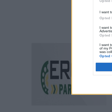
Opted 
I want t
Opted 
I want 
Advertis
Opted 
I want t
of my P
was col
Opted 