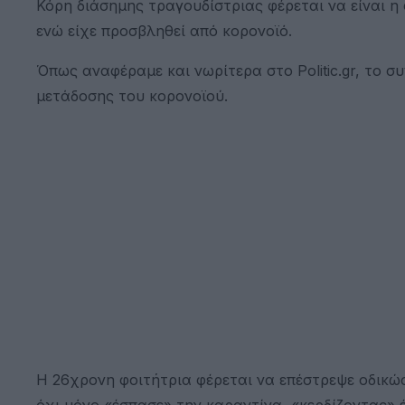
Κόρη διάσημης τραγουδίστριας φέρεται να είναι η
ενώ είχε προσβληθεί από κορονοϊό.
Όπως αναφέραμε και νωρίτερα στο Politic.gr, το 
μετάδοσης του κορονοϊού.
Η 26χρονη φοιτήτρια φέρεται να επέστρεψε οδικώ
όχι μόνο «έσπασε» την καραντίνα, «κερδίζοντας» 