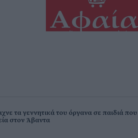
ιχνε τα γεννητικά του όργανα σε παιδιά που
εία στον Άβαντα