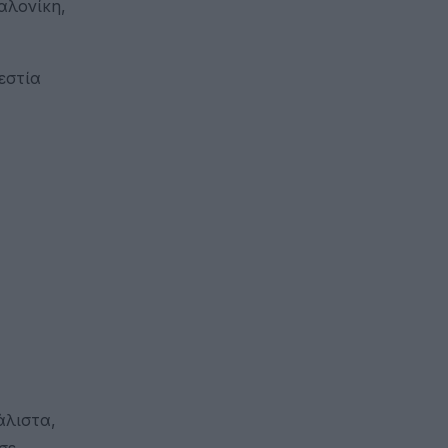
αλονίκη,
εστία
άλιστα,
σε