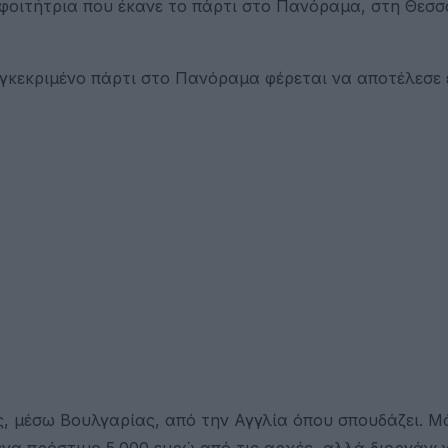
 φοιτήτρια που έκανε το πάρτι στο Πανόραμα, στη Θεσσ
συγκεκριμένο πάρτι στο Πανόραμα φέρεται να αποτέλεσε 
ς, μέσω Βουλγαρίας, από την Αγγλία όπου σπουδάζει. Μ
ένα πρόστιμο 5.000 ευρώ από τις αρχές, αλλά διοργάνω