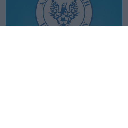
01 Ιουνίου 2020 - 22:38
PellaNews Team
Γενική συνέλευση θα πραγματοποιηθεί και στην
Αναγέννηση Γιαννιτσών. Μέτα τον Εδεσσαϊκό και
στην ομάδα των Γιαννιτσών αναμένονται
διοικητικές εξελίξεις.
Δείτε την ανακοίνωση της ομάδος
Η διοίκηση του Α.Σ. Αναγέννηση Γιαννιτσών, μετά