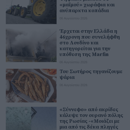
«μαϊμού» χωράφια και
ανύπαρκτα κοπάδια
06 Αυγούστου 2026
Έρχεται στην Ελλάδα η
46χρονη που συνελήφθη
στο Λονδίνο και
κατηγορείται για την
υπόθεση της Marfin
06 Αυγούστου 2026
Του Σωτήρος τηγανίζουμε
ψάρια
06 Αυγούστου 2026
«Σύννεφο» από ακρίδες
κάλυψε τον ουρανό πόλης
της Ρωσίας -«Μοιάζει με
μια από τις δέκα πληγές