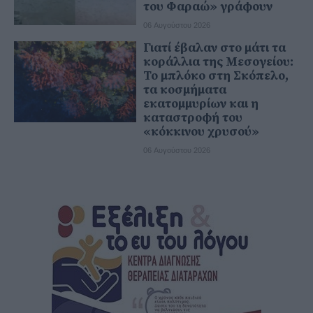
του Φαραώ» γράφουν
06 Αυγούστου 2026
Γιατί έβαλαν στο μάτι τα
κοράλλια της Μεσογείου:
Το μπλόκο στη Σκόπελο,
τα κοσμήματα
εκατομμυρίων και η
καταστροφή του
«κόκκινου χρυσού»
06 Αυγούστου 2026