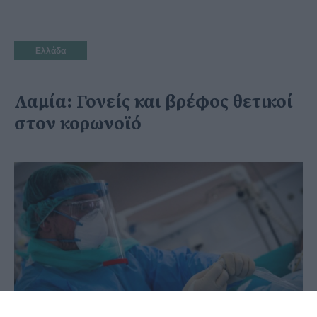
Ελλάδα
Λαμία: Γονείς και βρέφος θετικοί
στον κορωνοϊό