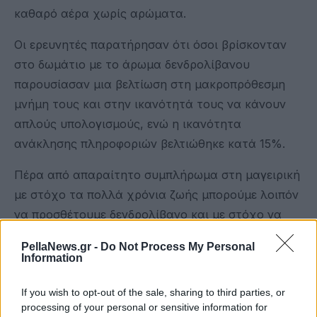
καθαρό αέρα χωρίς αρώματα.
Οι ερευνητές παρατήρησαν ότι όσοι βρίσκονταν
στο δωμάτιο με το άρωμα δενδρολίβανου
παρουσίασαν μια βελτίωση στη μακροπρόθεσμη
μνήμη τους και στην ικανότητά τους να κάνουν
απλούς υπολογισμούς, ενώ η ικανότητα
ανάκλησης πληροφοριών βελτιώθηκε κατά 15%.
Πέρα από απαραίτητο συμπλήρωμα στη μαγειρική
με στόχο τα πολλά χρόνια ζωής μπορούμε λοιπόν
να προσθέτουμε δενδρολίβανο και με στόχο να
έχουμε ένα άριστο τονωτικό του νου.
PellaNews.gr -
Do Not Process My Personal
Information
ygeiamou
If you wish to opt-out of the sale, sharing to third parties, or
processing of your personal or sensitive information for