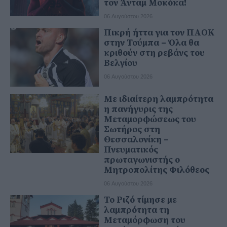
τον Άνταμ Μοκόκα!
06 Αυγούστου 2026
Πικρή ήττα για τον ΠΑΟΚ
στην Τούμπα – Όλα θα
κριθούν στη ρεβάνς του
Βελγίου
06 Αυγούστου 2026
Με ιδιαίτερη λαμπρότητα
η πανήγυρις της
Μεταμορφώσεως του
Σωτήρος στη
Θεσσαλονίκη –
Πνευματικός
πρωταγωνιστής ο
Μητροπολίτης Φιλόθεος
06 Αυγούστου 2026
Το Ριζό τίμησε με
λαμπρότητα τη
Μεταμόρφωση του