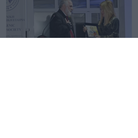
16 Ιουνίου 2023 - 09:27
PellaNews Team
Κέντρο Υποστηρικτικής Φροντίδας για τους
ογκολογικούς ασθενείς αποκτά πλέον η βόρεια
Ελλάδα. Όπως ανακοίνωσε η Ελληνική
Αντικαρκινική Εταιρία (ΕΑΕ), το Κέντρο, μοναδικό
και πρωτοποριακό στο ιδιαίτερο πεδίο της
ογκολογίας, θα στεγάζεται με τους Ξενώνες