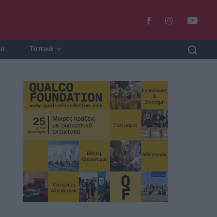
ία
Τοπικά