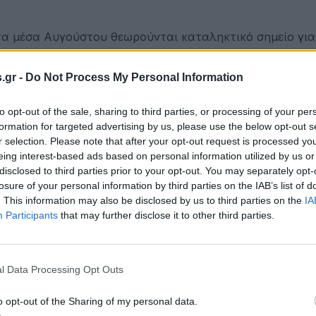
 τα μέσα Αυγούστου θεωρούνται καταληκτικό σημείο για
εργάτες του πρωθυπουργού επιμένουν ότι είναι “ανεύθυνο
κλείσει ακόμη ένα χρόνο ζωής.
.gr -
Do Not Process My Personal Information
 τον χειμώνα συντηρούν τα μέτρα που λαμβάνει η κυβ
to opt-out of the sale, sharing to third parties, or processing of your per
 για να διασφαλίσει τη δημόσια υγεία τους θερινούς μή
formation for targeted advertising by us, please use the below opt-out s
r selection. Please note that after your opt-out request is processed y
eing interest-based ads based on personal information utilized by us or
α υγειονομικά πρωτόκολλα είναι αυστηρά αφού σε όλες
disclosed to third parties prior to your opt-out. You may separately opt-
να τεστ. Επίσης, προϋπόθεση για την είσοδο στη χώρα
losure of your personal information by third parties on the IAB’s list of
φόρμας στη σχετική πλατφόρμα με τα στοιχεία του εισ
. This information may also be disclosed by us to third parties on the
IA
Participants
that may further disclose it to other third parties.
ιαμείνει στην Ελλάδα.
l Data Processing Opt Outs
ός τόνισε στη Γενική Συνέλευση του ΣΕΤΕ ότι η διαδικα
ατική. Όπως είπε: “Τα μέτρα λαμβάνονται σταδιακά και 
o opt-out of the Sharing of my personal data.