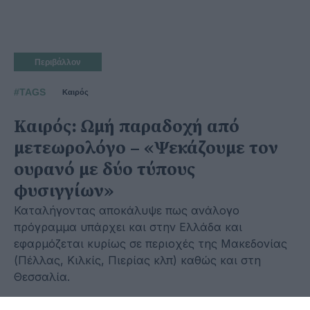
Περιβάλλον
#TAGS
Καιρός
Καιρός: Ωμή παραδοχή από
μετεωρολόγο – «Ψεκάζουμε τον
ουρανό με δύο τύπους
φυσιγγίων»
Καταλήγοντας αποκάλυψε πως ανάλογο
πρόγραμμα υπάρχει και στην Ελλάδα και
εφαρμόζεται κυρίως σε περιοχές της Μακεδονίας
(Πέλλας, Κιλκίς, Πιερίας κλπ) καθώς και στη
Θεσσαλία.