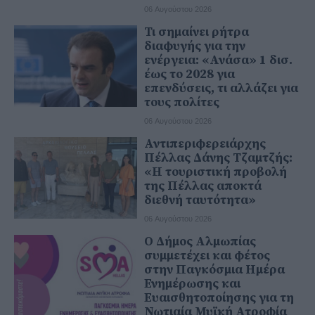
06 Αυγούστου 2026
Τι σημαίνει ρήτρα
διαφυγής για την
ενέργεια: «Ανάσα» 1 δισ.
έως το 2028 για
επενδύσεις, τι αλλάζει για
τους πολίτες
06 Αυγούστου 2026
Αντιπεριφερειάρχης
Πέλλας Δάνης Τζαμτζής:
«Η τουριστική προβολή
της Πέλλας αποκτά
διεθνή ταυτότητα»
06 Αυγούστου 2026
Ο Δήμος Αλμωπίας
συμμετέχει και φέτος
στην Παγκόσμια Ημέρα
Ενημέρωσης και
Ευαισθητοποίησης για τη
Νωτιαία Μυϊκή Ατροφία