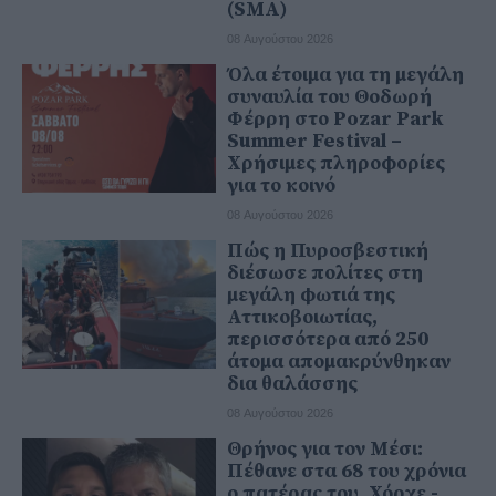
(SMA)
08 Αυγούστου 2026
Όλα έτοιμα για τη μεγάλη
συναυλία του Θοδωρή
Φέρρη στο Pozar Park
Summer Festival –
Χρήσιμες πληροφορίες
για το κοινό
08 Αυγούστου 2026
Πώς η Πυροσβεστική
διέσωσε πολίτες στη
μεγάλη φωτιά της
Αττικοβοιωτίας,
περισσότερα από 250
άτομα απομακρύνθηκαν
δια θαλάσσης
08 Αυγούστου 2026
Θρήνος για τον Μέσι:
Πέθανε στα 68 του χρόνια
ο πατέρας του, Χόρχε -