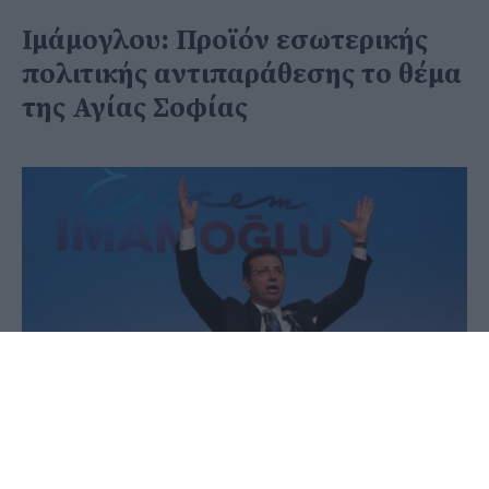
Ιμάμογλου: Προϊόν εσωτερικής
πολιτικής αντιπαράθεσης το θέμα
της Αγίας Σοφίας
11 Ιουνίου 2020 - 15:41
PellaNews Team