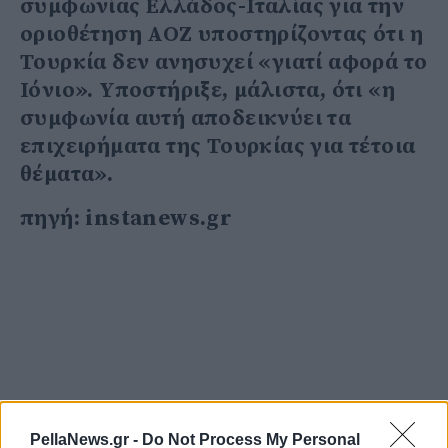
συμφωνίας Ελλάδος-Ιταλίας για την
οριοθέτηση ΑΟΖ υποστηρίζοντας ότι η
Τουρκία δεν ανησυχεί «γιατί αφορά το
Ιόνιο». Υποστήριξε, μάλιστα, ότι «η
συμφωνία αυτή αποδεικνύει τα
επιχειρήματα της Τουρκίας για τέτοια
θέματα».
πηγή: instanews.gr
PellaNews.gr -
Do Not Process My Personal