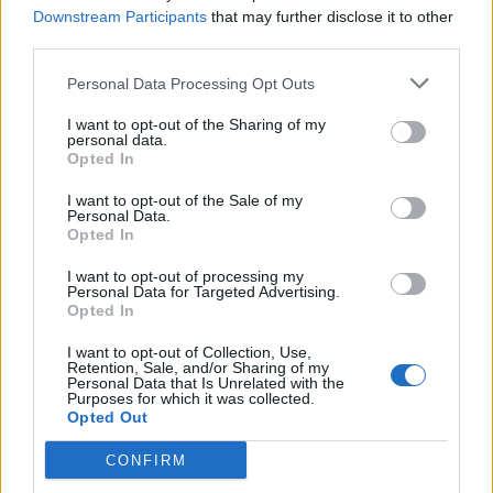
Downstream Participants
that may further disclose it to other
26 Ιουλίου 2025
third parties.
Ικανοποιημένος ο
Πρόεδρος της
Personal Data Processing Opt Outs
Λουτρόπολης Πέτρος
Τζέκος για τη
I want to opt-out of the Sharing of my
λειτουργία του νέου
personal data.
Opted In
πολυτελούς
restaurant bar στη
I want to opt-out of the Sale of my
Λουτρόπολη
Personal Data.
Opted In
I want to opt-out of processing my
Personal Data for Targeted Advertising.
Opted In
I want to opt-out of Collection, Use,
Retention, Sale, and/or Sharing of my
Personal Data that Is Unrelated with the
Purposes for which it was collected.
Opted Out
CONFIRM