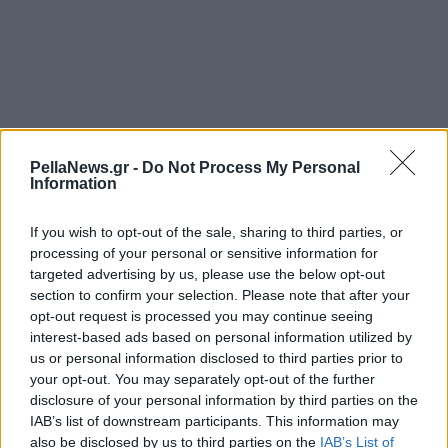
PellaNews.gr -
Do Not Process My Personal
Information
If you wish to opt-out of the sale, sharing to third parties, or
processing of your personal or sensitive information for
targeted advertising by us, please use the below opt-out
section to confirm your selection. Please note that after your
04 Σεπτεμβρίου 2025
opt-out request is processed you may continue seeing
Πέτρος Τζέκος: Ο
interest-based ads based on personal information utilized by
ρόλος του προέδρου
us or personal information disclosed to third parties prior to
των Λουτρών Πόζαρ
your opt-out. You may separately opt-out of the further
μετά την επίσκεψη του
disclosure of your personal information by third parties on the
Υπουργού Εσωτερικών
IAB’s list of downstream participants. This information may
also be disclosed by us to third parties on the
IAB’s List of