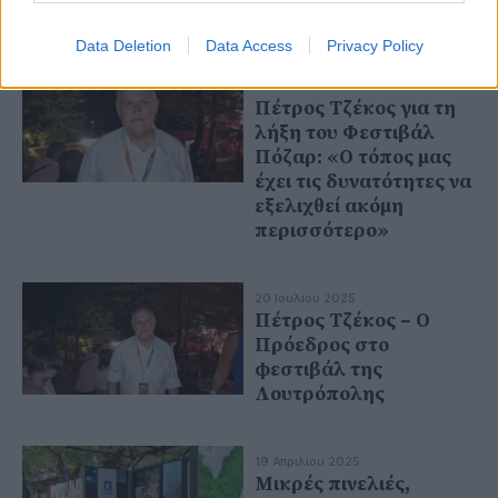
Data Deletion
Data Access
Privacy Policy
22 Ιουλίου 2025
Πέτρος Τζέκος για τη
λήξη του Φεστιβάλ
Πόζαρ: «Ο τόπος μας
έχει τις δυνατότητες να
εξελιχθεί ακόμη
περισσότερο»
20 Ιουλίου 2025
Πέτρος Τζέκος – Ο
Πρόεδρος στο
φεστιβάλ της
Λουτρόπολης
19 Απριλίου 2025
Μικρές πινελιές,