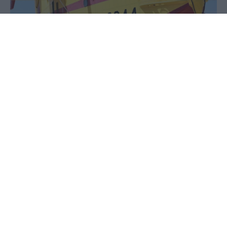
02 Ιουνίου 2020 - 18:43
PellaNews Team
Τις θερμές ευχαριστίες των Βορειοελλαδιτών στο
πεζοπόρο τμήμα της 2ης Ειδικής Μονάδας
Αντιμετώπισης Καταστροφών (Ε.Μ.Α.Κ.) του
Πυροσβεστικού Σώματος, που εδρεύει στις
εγκαταστάσεις της 113 Πτέρυγας Μάχης και στους
πιλότους και το τεχνικό προσωπικό της 383ης
Μοίρας Ειδικών Επιχειρήσεων και
Αεροπυρόσβεσης, που αποτελεί τη βάση των