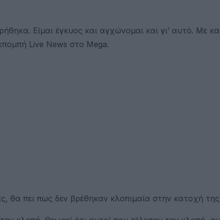
θηκα. Είμαι έγκυος και αγχώνομαι και γι’ αυτό. Με κ
κπομπή Live News στο Mega.
, θα πει πως δεν βρέθηκαν κλοπιμαία στην κατοχή της
την κλοπή. Θεωρεί ότι αυτοί που τέλεσαν την κλοπή, αυ