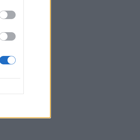
τοπωλείου,
όπου
γμα”. Είπα
και
αστήματος.