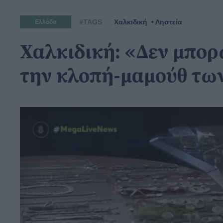
#TAGS
Χαλκιδική
Ληστεία
Ελλάδα
Χαλκιδική: «Δεν μπορώ
την κλοπή-μαμούθ τω