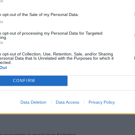
In
σε να μπει και στο σπίτι της ιδιοκτήτριας του κοσμημα
o opt-out of the Sale of my Personal Data.
In
τίρι της».
to opt-out of processing my Personal Data for Targeted
ing.
In
 και στις 17 Νοεμβρίου 2022, παραβίασε το σπίτι, από 
 1.100 ευρώ.
o opt-out of Collection, Use, Retention, Sale, and/or Sharing
ersonal Data that Is Unrelated with the Purposes for which it
lected.
ν στο τμήμα και μου είπαν “κατηγορήσε για αυτό το πρά
Out
CONFIRM
ν στην κατοχή της αντικλείδι της οικίας της παθούσας 
εχειριστήριο για το μεταλλικό ρολό ασφαλείας του κατ
Data Deletion
Data Access
Privacy Policy
 να την μπλέξουν.
ε αγοράσει η φερόμενη δράστις.