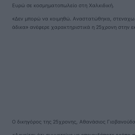
Ευρώ σε κοσμηματοπωλείο στη Χαλκιδική.
«Δεν μπορώ να κοιμηθώ. Aναστατώθηκα, στεναχωρή
άδικα» ανέφερε χαρακτηριστικά η 25χρονη στην ε
Ο δικηγόρος της 25χρονης, Αθανάσιος Γιοβανούδας
«Αρνείται ότι συμμετείχε με οποιονδήποτε τρόπο σ