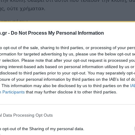
ης, ούτε χρήματα».
 απαντήσεις.
.gr -
Do Not Process My Personal Information
ε ποτέ. Απλά ήξερε σε ποια οικοδομή μένω. 300.000€ ήταν
μία».
to opt-out of the sale, sharing to third parties, or processing of your per
formation for targeted advertising by us, please use the below opt-out s
μήματος Ασφάλειας Πολυγύρου, μία γυναίκα φέρεται να
r selection. Please note that after your opt-out request is processed y
ημάτων μεγάλης αξίας από κοσμηματοπωλείο και οικία
eing interest-based ads based on personal information utilized by us or
disclosed to third parties prior to your opt-out. You may separately opt-
losure of your personal information by third parties on the IAB’s list of
. This information may also be disclosed by us to third parties on the
IA
τί έχει μπλεχτεί τόσο πολύ η υπόθεση», λέει η 25χρονη
Participants
that may further disclose it to other third parties.
2. Είναι η μέρα που η γυναίκα φέρεται να παραβίασε αρ
l Data Processing Opt Outs
αίρεσε κοσμήματα αξίας περίπου 600.000 ευρώ και χρημ
o opt-out of the Sharing of my personal data.