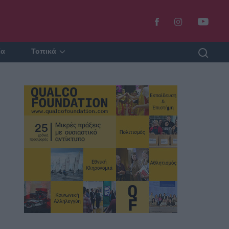
ία
Τοπικά