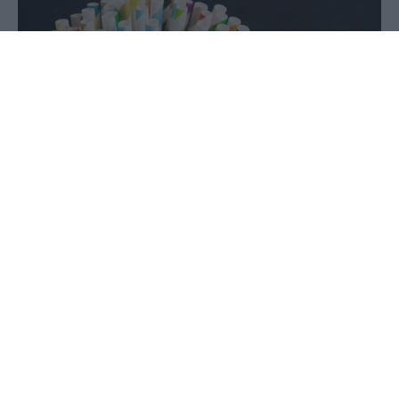
27 Αυγούστου 2023 - 17:36
Παύλος-Νεκτάριος Παπαδόπουλος
Μπορεί όλοι να πιστεύουμε ότι κάνουμε το χρέος
μας για τον πλανήτη πίνοντας τα ποτά μας από
χάρτινο καλαμάκι. Αλλά οι «φιλικές προς το
περιβάλλον» εναλλακτικές λύσεις περιέχουν
χημικές ουσίες μακράς διάρκειας και δυνητικά
τοξικές, σύμφωνα με μια νέα μελέτη επιστημών
στην οποία αναφέρεται η Daily Mail.