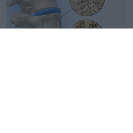
11 Ιουνίου 2020 - 14:12
PellaNews Team
Ο Δήμος Σκύδρας στο περίγραμμα της
άσκησης της κοινωνικής του
πολιτικής και δράσης υλοποιεί,
μεταξύ των άλλων, προγράμματα
ενημέρωσης και προληπτικής ιατρικής
για το σύνολο του πληθυσμού μας.