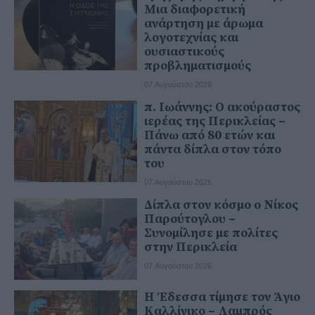
Μια διαφορετική
ανάρτηση με άρωμα
λογοτεχνίας και
ουσιαστικούς
προβληματισμούς
07 Αυγούστου 2026
π. Ιωάννης: Ο ακούραστος
ιερέας της Περικλείας –
Πάνω από 80 ετών και
πάντα δίπλα στον τόπο
του
07 Αυγούστου 2026
Δίπλα στον κόσμο ο Νίκος
Παρούτογλου –
Συνομίλησε με πολίτες
στην Περικλεία
07 Αυγούστου 2026
Η Έδεσσα τίμησε τον Άγιο
Καλλίνικο – Λαμπρός