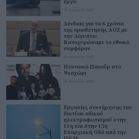
έργο
06 Αυγούστου 2026
Δένδιας για τα 6 χρόνια
της οριοθέτησης ΑΟΖ με
την Αίγυπτο:
Κατοχυρώσαμε το εθνικό
συμφέρον
06 Αυγούστου 2026
Ποντιακό Πανοΰρ στο
Νεοχώρι
06 Αυγούστου 2026
Εργασίες συντήρησης του
δικτύου οδικού
ηλεκτροφωτισμού στην
11η και στην 15η
Επαρχιακή Οδό από την
ΠΚΜ