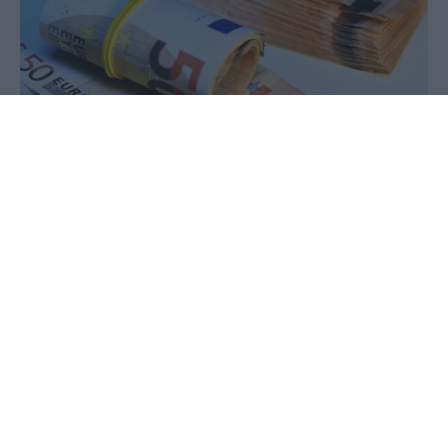
01 Απριλίου 2025 - 09:44
PellaNews Team
Στην ίδρυση επιχειρήσεων και στην ενίσχυση της
ανταγωνιστικότητας νέων πολύ μικρών και μικρών
επιχειρήσεων στα μικρά νησιά με πληθυσμό έως
3.100 κατοίκους στοχεύει σχετική δράση του
προγράμματος «Επιχειρώ Πράσινα».