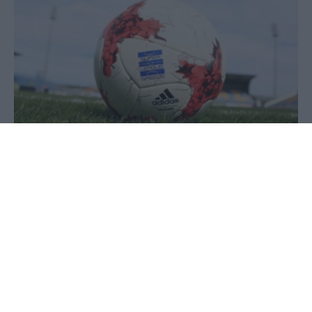
28 Μαΐου 2020 - 15:28
PellaNews Team
H πρόταση είχε πέσει στο τραπέζι σε
προηγούμενο Δ.Σ. από τον εκπρόσωπο
του ΟΦΗ, τον Ηλία Πουρσανίδη και
στη σημερινή συνεδρίαση της Λίγκας
επανέρχεται στο προσκήνιο.