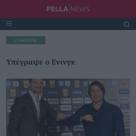
Γενικά Σπόρ
Υπέγραψε ο Ενινγκ