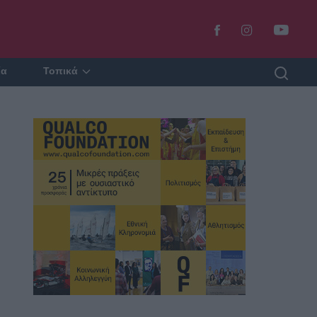
ία
Τοπικά