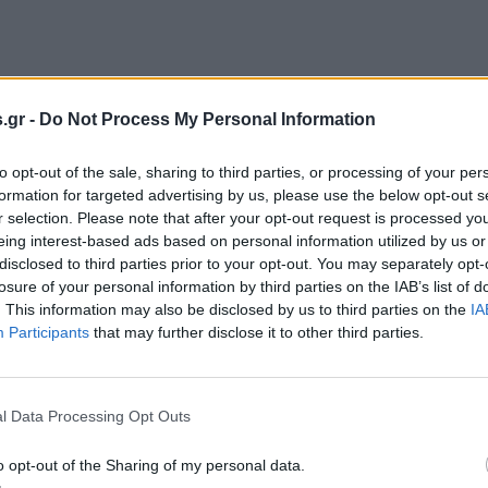
.gr -
Do Not Process My Personal Information
to opt-out of the sale, sharing to third parties, or processing of your per
 και πιο εμφανής. Η Τράπεζα της Ελλάδος (ΤτΕ) έχει επ
formation for targeted advertising by us, please use the below opt-out s
r selection. Please note that after your opt-out request is processed y
κλιματικής αλλαγής, ότι χωρίς έγκαιρη προσαρμογή, το 
eing interest-based ads based on personal information utilized by us or
Τα ακ
 τα διακόσια δισεκατομμύρια ευρώ έως το 2100.
disclosed to third parties prior to your opt-out. You may separately opt-
ών
, όπως οι εκτεταμένες πλημμύρες στη Θεσσαλία, ανέδ
losure of your personal information by third parties on the IAB’s list of
μετρήσιμη οικονομική και
. This information may also be disclosed by us to third parties on the
IA
ρητικό κίνδυνο, αλλά
Participants
that may further disclose it to other third parties.
στην παραγωγή, στην ασφάλεια και στην κοινωνική συνο
επαναπροσδιορίζονται
. Δεν είναι μόνο οι δρόμοι, ο
l Data Processing Opt Outs
ψης και άμυνας το οποίο μειώνει κινδύνους, απορροφά
ζει να λειτουργεί ακόμη και υπό πίεση.
o opt-out of the Sharing of my personal data.