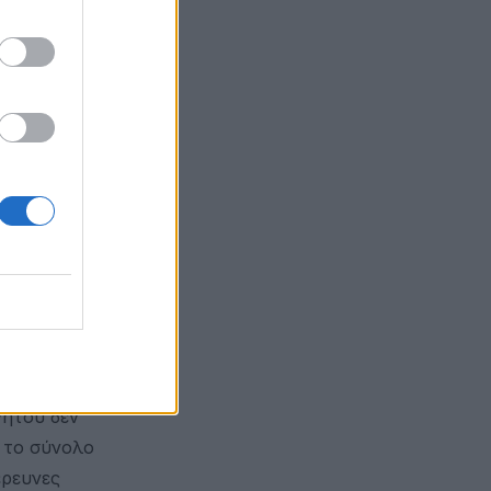
δομές δεν
α καιρικά
αιότητα.
κή συνοχή,
silient
λο ζωής
α και
υν
νήτου δεν
ό το σύνολο
έρευνες