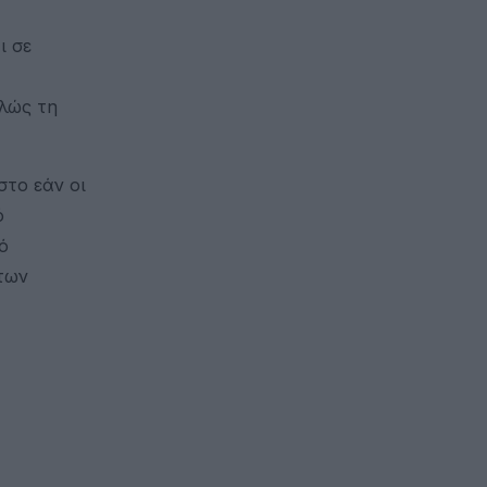
ι σε
πλώς τη
στο εάν οι
ό
ό
 των