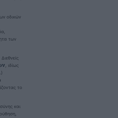
των οδικών
δα,
τητα των
 Διεθνείς
ων
, ιδίως
.)
α
ίζοντας το
σύνης και
λούθηση,