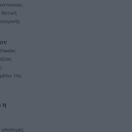
κατοικίας.
 θετική
ονομικής
έον
Wheeler,
αξίας
η
 μέσω της
 η
ι υποδομές