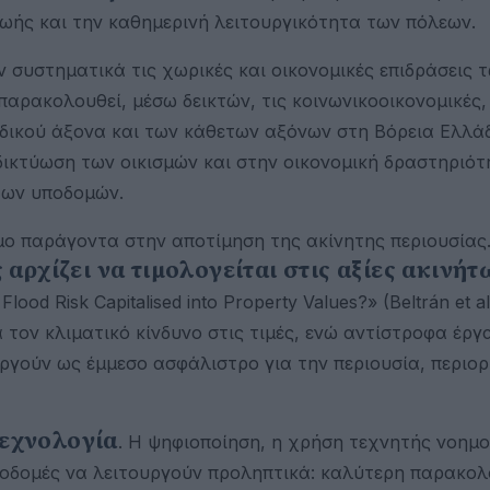
ζωής και την καθημερινή λειτουργικότητα των πόλεων.
υστηματικά τις χωρικές και οικονομικές επιδράσεις 
αρακολουθεί, μέσω δεικτών, τις κοινωνικοοικονομικές,
οδικού άξονα και των κάθετων αξόνων στη Βόρεια Ελλά
δικτύωση των οικισμών και στην οικονομική δραστηριό
 των υποδομών.
μο παράγοντα στην αποτίμηση της ακίνητης περιουσίας.
αρχίζει να τιμολογείται στις αξίες ακινήτ
d Risk Capitalised into Property Values?» (Beltrán et al
τον κλιματικό κίνδυνο στις τιμές, ενώ αντίστροφα έργ
ργούν ως έμμεσο ασφάλιστρο για την περιουσία, περιορ
τεχνολογία
. Η ψηφιοποίηση, η χρήση τεχνητής νοημο
ποδομές να λειτουργούν προληπτικά: καλύτερη παρακο