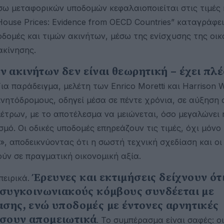
σω μεταφορικών υποδομών κεφαλαιοποιείται στις τιμές 
 House Prices: Evidence from OECD Countries” καταγράφει
δομές και τιμών ακινήτων, μέσω της ενίσχυσης της οικ
ακίνησης.
 ακινήτων δεν είναι θεωρητική – έχει πλ
Για παράδειγμα, μελέτη των Enrico Moretti και Harrison 
νητόδρομους, οδηγεί μέσα σε πέντε χρόνια, σε αύξηση 
μέτρων, με το αποτέλεσμα να μειώνεται, όσο μεγαλώνει 
μό. Οι οδικές υποδομές επηρεάζουν τις τιμές, όχι μόνο
, αποδεικνύοντας ότι η σωστή τεχνική σχεδίαση και οι
ν σε πραγματική οικονομική αξία.
Έρευνες και εκτιμήσεις δείχνουν ότι
πειρικά.
ς συγκοινωνιακούς κόμβους συνδέεται με
ασης, ενώ υποδομές με έντονες αρνητικές
ήσουν απομειωτικά
. Το συμπέρασμα είναι σαφές: ο