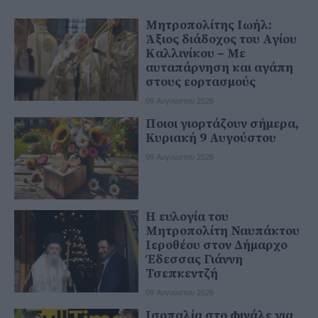
Μητροπολίτης Ιωήλ:
Άξιος διάδοχος του Αγίου
Καλλινίκου – Με
αυταπάρνηση και αγάπη
στους εορτασμούς
09 Αυγούστου 2026
Ποιοι γιορτάζουν σήμερα,
Κυριακή 9 Αυγούστου
09 Αυγούστου 2026
Η ευλογία του
Μητροπολίτη Ναυπάκτου
Ιεροθέου στον Δήμαρχο
Έδεσσας Γιάννη
Τσεπκεντζή
09 Αυγούστου 2026
Ισοπαλία στο φινάλε για