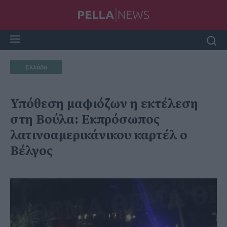
Ελλάδα
Υπόθεση μαφιόζων η εκτέλεση
στη Βούλα: Εκπρόσωπος
λατινοαμερικάνικου καρτέλ ο
Βέλγος