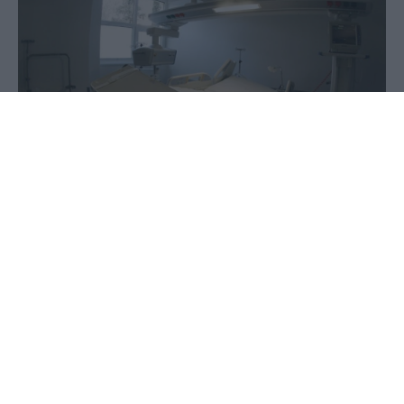
03 Ιουνίου 2020 - 08:50
PellaNews Team
Τη μάχη της ζωής της δίνει μία 26χρονη στην
Πάτρα, η οποία πήγε να γεννήσει και κατέληξε
εγκεφαλικά νεκρή.
Η νεαρή γυναίκα βρίσκεται διασωληνωμένη στην
εντατική εδώ και 15 μέρες και ο σύζυγός της