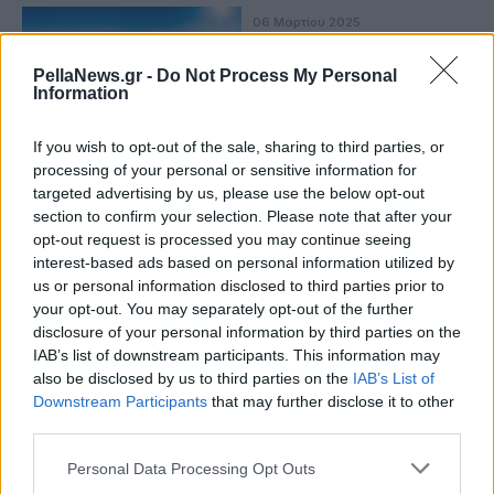
06 Μαρτίου 2025
Ζάκυνθος: Κάτω από τη
μύτη της πολιτείας
PellaNews.gr -
Do Not Process My Personal
έχτιζαν εντός του
Information
Εθνικού Θαλάσσιου
Πάρκου
If you wish to opt-out of the sale, sharing to third parties, or
processing of your personal or sensitive information for
targeted advertising by us, please use the below opt-out
section to confirm your selection. Please note that after your
opt-out request is processed you may continue seeing
interest-based ads based on personal information utilized by
us or personal information disclosed to third parties prior to
your opt-out. You may separately opt-out of the further
disclosure of your personal information by third parties on the
IAB’s list of downstream participants. This information may
also be disclosed by us to third parties on the
IAB’s List of
Downstream Participants
that may further disclose it to other
third parties.
Personal Data Processing Opt Outs