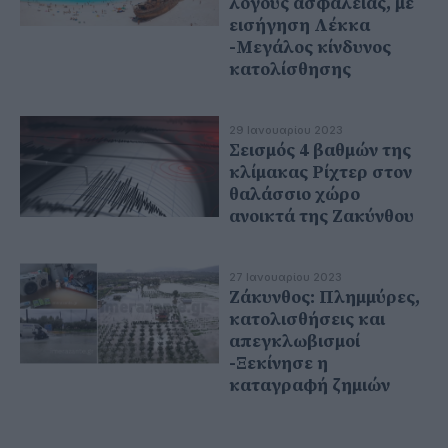
λόγους ασφαλείας, με
εισήγηση Λέκκα
-Μεγάλος κίνδυνος
κατολίσθησης
29 Ιανουαρίου 2023
Σεισμός 4 βαθμών της
κλίμακας Ρίχτερ στον
θαλάσσιο χώρο
ανοικτά της Ζακύνθου
27 Ιανουαρίου 2023
Ζάκυνθος: Πλημμύρες,
κατολισθήσεις και
απεγκλωβισμοί
-Ξεκίνησε η
καταγραφή ζημιών