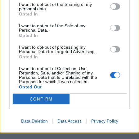
05 Δεκεμβρίου 2024
I want to opt-out of the Sharing of my
personal data.
«Καθάρισε» με
Opted In
πεντάρα την πρόκριση
ο Αστέρας
I want to opt-out of the Sale of my
Personal Data.
Opted In
05 Ιουλίου 2024
I want to opt-out of processing my
SOS για τη διάσωση
Personal Data for Targeted Advertising.
του Ναυαγίου της
Opted In
Ζακύνθου – «Θα πρέπει
να διορθωθεί το
I want to opt-out of Collection, Use,
Retention, Sale, and/or Sharing of my
σκάφος, που αρχίζει
Personal Data that Is Unrelated with the
Purposes for which it was collected.
και καταστρέφεται»
Opted Out
CONFIRM
08 Απριλίου 2024
Ζάκυνθος: Γέμισε
αφρούς η παραλία του
Τσιλιβί - Καθηγητής
Data Deletion
Data Access
Privacy Policy
εξηγεί το φαινόμενο