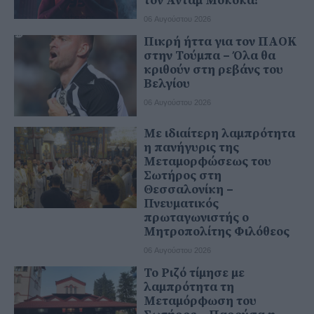
τον Άνταμ Μοκόκα!
06 Αυγούστου 2026
Πικρή ήττα για τον ΠΑΟΚ
στην Τούμπα – Όλα θα
κριθούν στη ρεβάνς του
Βελγίου
06 Αυγούστου 2026
Με ιδιαίτερη λαμπρότητα
η πανήγυρις της
Μεταμορφώσεως του
Σωτήρος στη
Θεσσαλονίκη –
Πνευματικός
πρωταγωνιστής ο
Μητροπολίτης Φιλόθεος
06 Αυγούστου 2026
Το Ριζό τίμησε με
λαμπρότητα τη
Μεταμόρφωση του