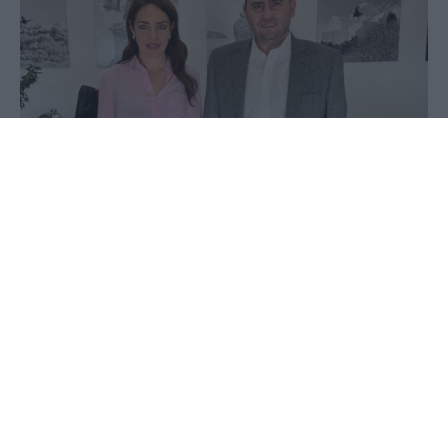
20 Φεβρουαρίου 2023 - 22:27
PellaNews Team
Ο Βουλευτής Πέλλας της Νέας Δημοκρατίας
Λάκης Βασιλειάδης επισκέφτηκε σήμερα την
Υφυπουργό Εργασίας & Κοινωνικών Υποθέσεων κ.
Δόμνα Μιχαηλίδου, με την οποία και συζήτησαν
για σειρά θεμάτων της αρμοδιότητάς της, τόσο
για την ΠΕ Πέλλας όσο και για την επικράτεια.