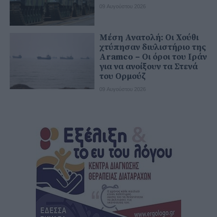
09 Αυγούστου 2026
Μέση Ανατολή: Οι Χούθι
χτύπησαν διυλιστήριο της
Aramco – Οι όροι του Ιράν
για να ανοίξουν τα Στενά
του Ορμούζ
09 Αυγούστου 2026