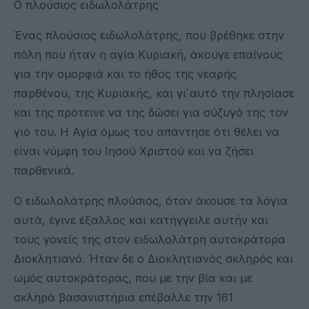
Ο πλούσιος ειδωλολάτρης
Ένας πλούσιος ειδωλολάτρης, που βρέθηκε στην
πόλη που ήταν η αγία Κυριακή, άκουγε επαίνους
για την ομορφιά και το ήθος της νεαρής
παρθένου, της Κυριακής, και γι᾽ αυτό την πλησίασε
και της πρότεινε να της δώσει για σύζυγό της τον
γιό του. Η Αγία όμως του απάντησε ότι θέλει να
είναι νύμφη του Ιησού Χριστού και να ζήσει
παρθενικά.
Ο ειδωλολάτρης πλούσιος, όταν άκουσε τα λόγια
αυτά, έγινε έξαλλος και κατήγγειλε αυτήν και
τους γονείς της στον ειδωλολάτρη αυτοκράτορα
Διοκλητιανό. Ήταν δε ο Διοκλητιανός σκληρός και
ωμός αυτοκράτορας, που με την βία και με
σκληρά βασανιστήρια επέβαλλε την 161