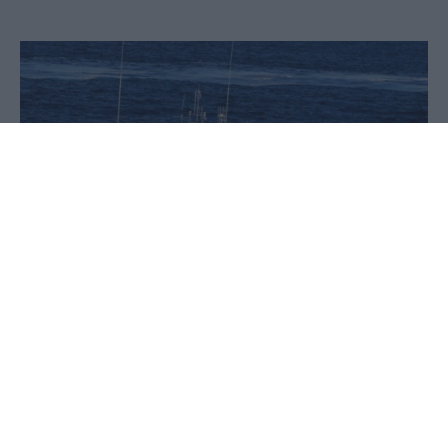
06 Ιουλίου 2026 - 19:55
Παύλος-Νεκτάριος Παπαδόπουλος
Ένας μετανάστης με καταγωγή από το Σουδάν
έχασε τη ζωή του στη θαλάσσια περιοχή της
Σάμου, με τη σορό του να εντοπίζεται κατά τη
διάρκεια των ερευνών εντοπισμού και διάσωσης