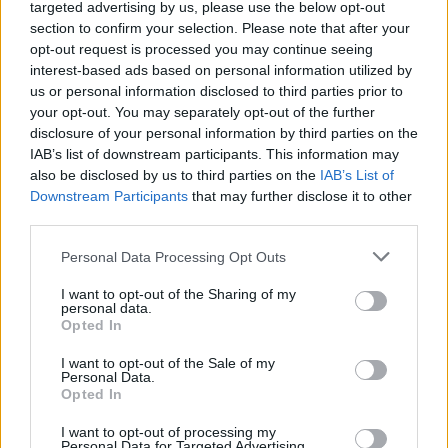
targeted advertising by us, please use the below opt-out
σύννεφο από τον ουρανό – πιστέψατέ το,
section to confirm your selection. Please note that after your
χριστιανοί! – και έγινε βροχή, μεγάλη βροχή και
opt-out request is processed you may continue seeing
έσβησε η φωτιά. Πολλοί ειδωλολάτρες που είδαν
interest-based ads based on personal information utilized by
us or personal information disclosed to third parties prior to
το παράδοξο αυτό 162 θαύμα πίστεψαν στον
your opt-out. You may separately opt-out of the further
Χριστό και Τον ομολόγησαν ως αληθινό Θεό.
disclosure of your personal information by third parties on the
ΒίοςΑγίου
IAB’s list of downstream participants. This information may
also be disclosed by us to third parties on the
IAB’s List of
Η αληθινή πίστη
Downstream Participants
that may further disclose it to other
third parties.
Κατεξευτελίστηκε και καταντροπιάστηκε ο
Personal Data Processing Opt Outs
άρχοντας, γιατί απεδείχθη ως ψεύτικη η
ειδωλολατρία και ως αληθινή η πίστη της αγίας
I want to opt-out of the Sharing of my
personal data.
Κυριακής, η πίστη στον Ιησού Χριστό. Γι᾽ αυτό και
Opted In
γρήγορα-γρήγορα έβγαλε την απόφαση να
I want to opt-out of the Sale of my
αποκεφαλίσουν την Αγία. Πήραν οι δήμιοι την αγία
Personal Data.
Opted In
Κυριακή και βγήκαν έξω από την πόλη για να την
I want to opt-out of processing my
αποκεφαλίσουν, ακολούθησαν δε και μερικοί
Personal Data for Targeted Advertising.