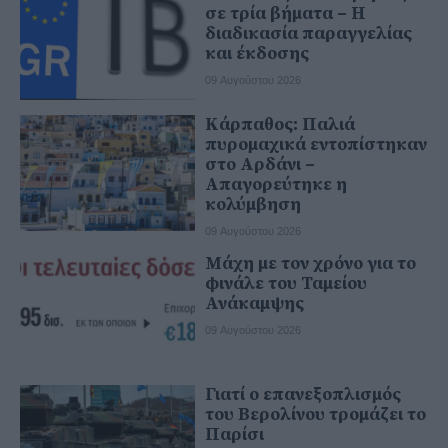
σε τρία βήματα – Η
διαδικασία παραγγελίας
και έκδοσης
09 Αυγούστου 2026
Κάρπαθος: Παλιά
πυρομαχικά εντοπίστηκαν
στο Αρδάνι –
Απαγορεύτηκε η
κολύμβηση
09 Αυγούστου 2026
Μάχη με τον χρόνο για το
φινάλε του Ταμείου
Ανάκαμψης
09 Αυγούστου 2026
Γιατί ο επανεξοπλισμός
του Βερολίνου τρομάζει το
Παρίσι