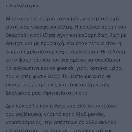
ειδωλολατρία.
Μην απορήσετε, χρστιανοί μου, για την αντοχή
αυτή μιάς νεαρής κοπέλλας. Η κοπέλλα αυτή ήταν
θεοφόρα, γιατί έζησε αγνή και καθαρή ζωή, ζωή με
άσκηση και με προσευχή. Και όταν τέτοια είναι η
ζωή του χριστιανού, έρχεται πλούσια η θεία Χάρη
στην ψυχή του και τον δυναμώνει να υπερβαίνει
τα ανθρώπινα και τα φυσικά, γιατί κατοικεί μέσα
του ο υπέρ φύσιν Θεός. Το βλέπουμε αυτό σε
όλους τους μάρτυρες και τους ασκητές της
Εκκλησίας μας. Θρησκείακαι πίστη
Δεν λύγισε λοιπόν η Αγία μας από το μαρτύριο
του ραβδισμού, γι᾽ αυτό και ο Μαξιμιανός,
ντροπιασμένος, την απέστειλε σε άλλο σκληρό
ειδωλολάτρη, τον Ιλαριανό, τον διοικητή της