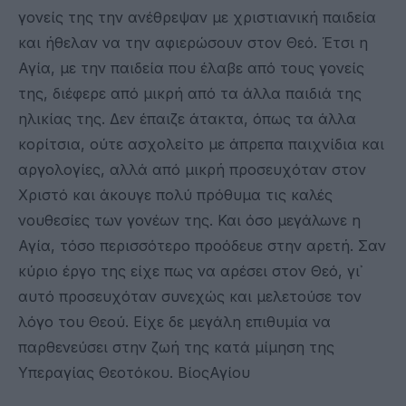
γονείς της την ανέθρεψαν με χριστιανική παιδεία
και ήθελαν να την αφιερώσουν στον Θεό. Έτσι η
Αγία, με την παιδεία που έλαβε από τους γονείς
της, διέφερε από μικρή από τα άλλα παιδιά της
ηλικίας της. Δεν έπαιζε άτακτα, όπως τα άλλα
κορίτσια, ούτε ασχολείτο με άπρεπα παιχνίδια και
αργολογίες, αλλά από μικρή προσευχόταν στον
Χριστό και άκουγε πολύ πρόθυμα τις καλές
νουθεσίες των γονέων της. Και όσο μεγάλωνε η
Αγία, τόσο περισσότερο προόδευε στην αρετή. Σαν
κύριο έργο της είχε πως να αρέσει στον Θεό, γι᾽
αυτό προσευχόταν συνεχώς και μελετούσε τον
λόγο του Θεού. Είχε δε μεγάλη επιθυμία να
παρθενεύσει στην ζωή της κατά μίμηση της
Υπεραγίας Θεοτόκου. ΒίοςΑγίου