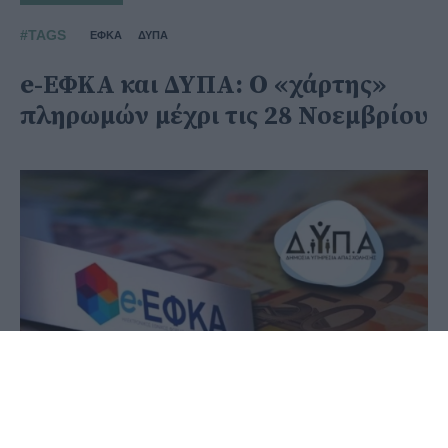
#TAGS
ΕΦΚΑ
ΔΥΠΑ
e-ΕΦΚΑ και ΔΥΠΑ: Ο «χάρτης»
πληρωμών μέχρι τις 28 Νοεμβρίου
26 Νοεμβρίου 2025 - 10:33
PellaNews Team