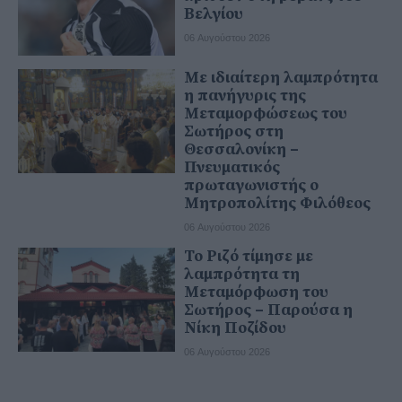
Βελγίου
06 Αυγούστου 2026
Με ιδιαίτερη λαμπρότητα
η πανήγυρις της
Μεταμορφώσεως του
Σωτήρος στη
Θεσσαλονίκη –
Πνευματικός
πρωταγωνιστής ο
Μητροπολίτης Φιλόθεος
06 Αυγούστου 2026
Το Ριζό τίμησε με
λαμπρότητα τη
Μεταμόρφωση του
Σωτήρος – Παρούσα η
Νίκη Ποζίδου
06 Αυγούστου 2026