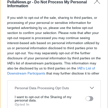
PellaNews.gr -
Do Not Process My Personal
Στην ΚΥΑ εξάλλου αναφορά γίνεται και για τα
Information
τουριστικά λεωφορεία με τη σύσταση για
If you wish to opt-out of the sale, sharing to third parties, or
τοποθέτηση διαχωριστικού υλικού ανάμεσα στον
processing of your personal or sensitive information for
οδηγό και τους επιβάτες. Στην είσοδο των
targeted advertising by us, please use the below opt-out
τουριστικών λεωφορείων μάλιστα θα υπάρχουν
section to confirm your selection. Please note that after your
opt-out request is processed you may continue seeing
και διαθέσιμα αντισηπτικά.
interest-based ads based on personal information utilized by
us or personal information disclosed to third parties prior to
Παράλληλα ιδιαίτερη σημασία δίδεται και στην
your opt-out. You may separately opt-out of the further
παρακολούθηση εκπαιδευτικού προγράμματος για
disclosure of your personal information by third parties on the
IAB’s list of downstream participants. This information may
τα υγειονομικά πρωτόκολλα των τουριστικών
also be disclosed by us to third parties on the
IAB’s List of
καταλυμάτων. Αυτή όπως τονίζεται θα είναι
Downstream Participants
that may further disclose it to other
υποχρεωτική και θα συνδέεται με την ασφαλή και
third parties.
νόμιμη λειτουργία κάθε επιχείρησης.. Η διαδικασία
Personal Data Processing Opt Outs
της πιστοποιημένης εκπαίδευσης θα τελεί υπό την
I want to opt-out of the Sharing of my
ευθύνη του υπουργείου Τουρισμού, το οποίο
personal data.
μπορεί να αναθέτει στο Ξενοδοχειακό
Opted In