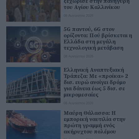
ξεχώρισε στην πανήγυρη
του Αγίου Καλλινίκου
08 Αυγούστου 2026
5G παντού, 6G στον
ορίζοντα: Πού βρίσκεται η
Ελλάδα στη μεγάλη
τεχνολογική μετάβαση
08 Αυγούστου 2026
Ελληνική Αναπτυξιακή
Τράπεζα: Με «προίκα» 2
δισ. ευρώ ανοίγει δρόμο
για δάνεια έως 5 δισ. σε
μικρομεσαίες
08 Αυγούστου 2026
Μαύρη Θάλασσα: Η
εμπορική ναυτιλία στην
πρώτη γραμμή ενός
ακήρυχτου πολέμου