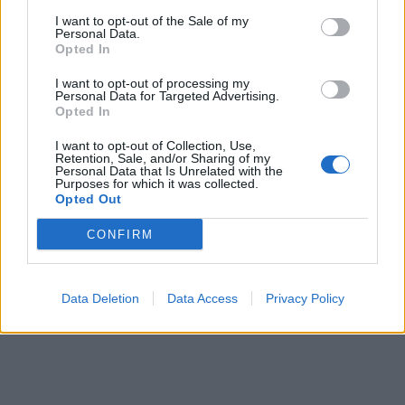
Επιμελητήριο Ελλάδας (ΞΕΕ) και συνεργαζόμενους
I want to opt-out of the Sale of my
Personal Data.
φορείς την εκτέλεσή της.
Opted In
Τέλος, στα φυσικά ή νομικά πρόσωπα που
I want to opt-out of processing my
Personal Data for Targeted Advertising.
παραβιάζουν τους όρους των ειδικών
Opted In
πρωτοκόλλων υγειονομικού περιεχομένου,
I want to opt-out of Collection, Use,
σύμφωνα με την ΚΥΑ, θα επιβάλλονται πρόστιμα
Retention, Sale, and/or Sharing of my
Personal Data that Is Unrelated with the
από πεντακόσια (500) ευρώ έως πέντε χιλιάδες
Purposes for which it was collected.
Opted Out
(5.000) ευρώ και αναστολή λειτουργίας της
τουριστικής επιχείρησης για χρονικό διάστημα
CONFIRM
από δεκαπέντε (15) έως ενενήντα (90) ημέρες.
Data Deletion
Data Access
Privacy Policy