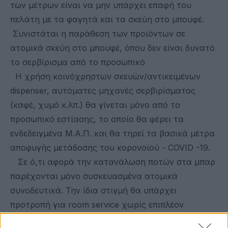
των μέτρων είναι να μην υπάρχει επαφή του
πελάτη με τα φαγητά και τα σκεύη στο μπουφέ.
Συνιστάται η παράθεση των προϊόντων σε
ατομικά σκεύη στο μπουφέ, όπου δεν είναι δυνατό
το σερβίρισμα από το προσωπικό
Η χρήση κοινόχρηστων σκευών/αντικειμένων
dispenser, αυτόματες μηχανές σερβιρίσματος
(καφέ, χυμό κ.λπ.) θα γίνεται μόνο από το
προσωπικό εστίασης, το οποίο θα φέρει τα
ενδεδειγμένα Μ.Α.Π. και θα τηρεί τα βασικά μέτρα
αποφυγής μετάδοσης του κορονοϊού - COVID -19.
Σε ό,τι αφορά την κατανάλωση ποτών στα μπαρ
παρέχονται μόνο συσκευασμένα ατομικά
συνοδευτικά. Την ίδια στιγμή θα υπάρχει
προτροπή για room service χωρίς επιπλέον
χρέωση.