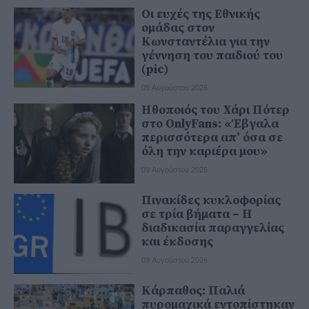
Οι ευχές της Εθνικής
ομάδας στον
Κωνσταντέλια για την
γέννηση του παιδιού του
(pic)
09 Αυγούστου 2026
Ηθοποιός του Χάρι Πότερ
στο OnlyFans: «Έβγαλα
περισσότερα απ’ όσα σε
όλη την καριέρα μου»
09 Αυγούστου 2026
Πινακίδες κυκλοφορίας
σε τρία βήματα – Η
διαδικασία παραγγελίας
και έκδοσης
09 Αυγούστου 2026
Κάρπαθος: Παλιά
πυρομαχικά εντοπίστηκαν