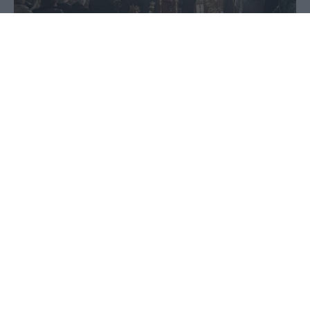
06 Δεκεμβρίου 2024 - 14:08
Στέφανος Μίντζας
Τα Γιαννιτσά γιόρτασαν με λαμπρότητα την εορτή
του Αγίου Νικολάου στον Ιερό Ναό Αγίου
Γεωργίου.