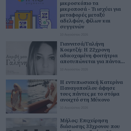
μικροσκόπιο τα
μικροποσά - Τι ισχύει για
μεταφορές μεταξύ
αδελφών, φίλων και
συγγενών
10 Αυγούστου 2026
Γιαννιτσά/Γαλήνη
Κοεμτζή: Η 22χρονη
αδικοχαμένη φοιτήτρια
αποτυπώνεται για πάντα...
10 Αυγούστου 2026
Η εντυπωσιακή Κατερίνα
Παναγοπούλου άφησε
τους πάντες με το στόμα
ανοιχτό στη Μύκονο
10 Αυγούστου 2026
Μήλος: Επιχείρηση
διάσωσης 33χρονου που