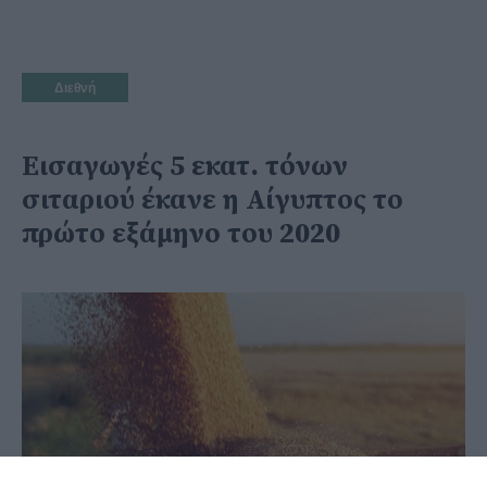
Διεθνή
Εισαγωγές 5 εκατ. τόνων
σιταριού έκανε η Αίγυπτος το
πρώτο εξάμηνο του 2020