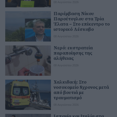
08 Αυγούστου 2026
Παρέμβαση Νίκου
Παρούτογλου στα Τρία
Έλατα – Στο επίκεντρο το
ιστορικό Λέσκοβο
08 Αυγούστου 2026
Νερό: εκστρατεία
παραποίησης της
αλήθειας
08 Αυγούστου 2026
Χαλκιδική: Στο
νοσοκομείο 8χρονος μετά
από βουτιά με
τραυματισμό
08 Αυγούστου 2026
Ισπανία και Ιταλία στα