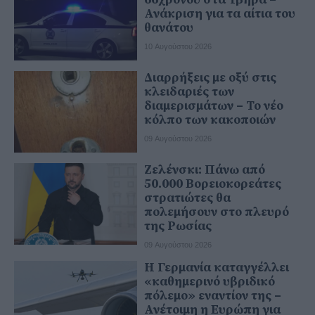
Ανάκριση για τα αίτια του
θανάτου
10 Αυγούστου 2026
Διαρρήξεις με οξύ στις
κλειδαριές των
διαμερισμάτων – Το νέο
κόλπο των κακοποιών
09 Αυγούστου 2026
Ζελένσκι: Πάνω από
50.000 Βορειοκορεάτες
στρατιώτες θα
πολεμήσουν στο πλευρό
της Ρωσίας
09 Αυγούστου 2026
Η Γερμανία καταγγέλλει
«καθημερινό υβριδικό
πόλεμο» εναντίον της –
Ανέτοιμη η Ευρώπη για