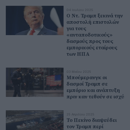
04 Ιουλίου 2025
Ο Ντ. Τραμπ ξεκινά την
αποστολή επιστολών
για τους
«ανταποδοτικούς»
δασμούς προς τους
εμπορικούς εταίρους
των ΗΠΑ
03 Μαΐου 2025
Μπούμερανγκ οι
δασμοί Τραμπ σε
εμπόριο και ανάπτυξη
πριν καν τεθούν σε ισχύ
25 Απριλίου 2025
Το Πεκίνο διαψεύδει
τον Τραμπ περί