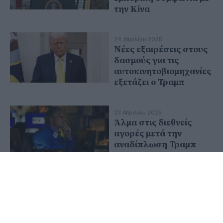
την Κίνα
24 Απριλίου 2025
Νέες εξαιρέσεις στους
δασμούς για τις
αυτοκινητοβιομηχανίες
εξετάζει ο Τραμπ
23 Απριλίου 2025
Άλμα στις διεθνείς
αγορές μετά την
αναδίπλωση Τραμπ
14 Απριλίου 2025
Από αυτοκίνητα ως
γκάτζετ: Ποια
προϊόντα χάνουν οι
Αμερικανοί λόγω