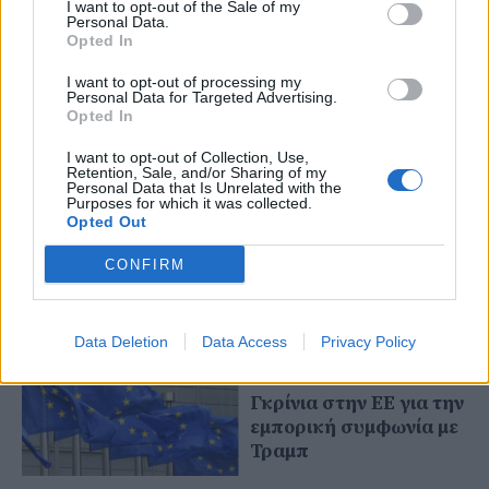
I want to opt-out of the Sale of my
Personal Data.
Opted In
I want to opt-out of processing my
03 Αυγούστου 2025
Personal Data for Targeted Advertising.
Παγκόσμια ανησυχία
Opted In
από τους νέους
δασμούς Τραμπ
I want to opt-out of Collection, Use,
Retention, Sale, and/or Sharing of my
Personal Data that Is Unrelated with the
Purposes for which it was collected.
Opted Out
02 Αυγούστου 2025
Το κυνήγι των
εξαιρέσεων ελληνικών
CONFIRM
προϊόντων από τους
δασμούς Τραμπ
Data Deletion
Data Access
Privacy Policy
28 Ιουλίου 2025
Γκρίνια στην ΕΕ για την
εμπορική συμφωνία με
Τραμπ